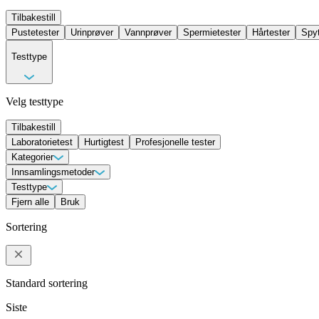
Tilbakestill
Pustetester
Urinprøver
Vannprøver
Spermietester
Hårtester
Spyt
Testtype
Velg testtype
Tilbakestill
Laboratorietest
Hurtigtest
Profesjonelle tester
Kategorier
Allergi- og intoleransetester
Innsamlingsmetoder
Andre tester
DNA-tester
Ernæringsteste
Seksuell helse
Avføringsprøver
Testtype
Blod
Hårtester
Pustetester
Spermietester
Spytt
Hurtigtest
Fjern alle
Bruk
Laboratorietest
Profesjonelle tester
Sortering
Standard sortering
Siste