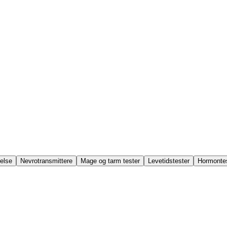
else
Nevrotransmittere
Mage og tarm tester
Levetidstester
Hormonte