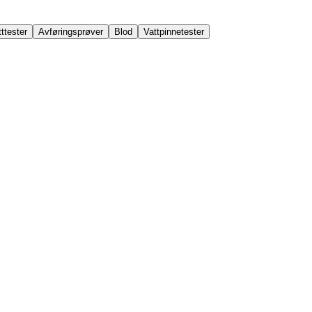
ttester
Avføringsprøver
Blod
Vattpinnetester
r
Fertilitetstester
Helsemarkører
Hormontester
Infeksjonstester
Kre
tester
Urinprøver
Vannprøver
Vattpinnetester