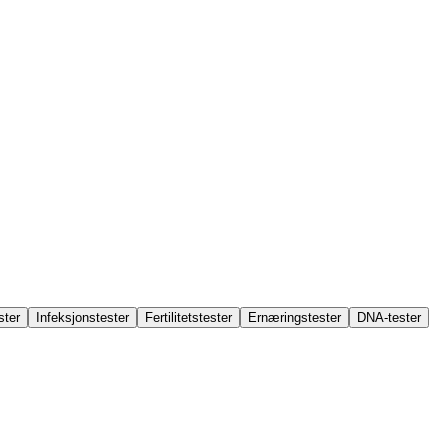
ster
Infeksjonstester
Fertilitetstester
Ernæringstester
DNA-tester