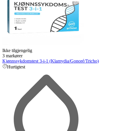
Ikke tilgjengelig
3 markører
Kjønnssykdomstest 3-i-1 (Klamydia/Gonoré/Tricho)
Hurtigtest