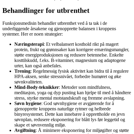
Behandlinger
for utbrenthet
Funksjonsmedisin behandler utbrenthet ved å ta tak i de
underliggende årsakene og gjenopprette balansen i kroppens
systemer. Her er noen strategier:
Næringsterapi
: Et velbalansert kosthold rikt på magert
protein, frukt og grønnsaker kan korrigere ernæringsmangler,
støtte energiproduksjonen og redusere betennelse. Enkelte
kosttilskudd, f.eks. B-vitaminer, magnesium og adaptogene
urter, kan også anbefales.
Trening
: Regelmessig fysisk aktivitet kan bidra til å regulere
HPA-aksen, senke stressnivået, forbedre humøret og øke
søvnkvaliteten.
Mind-Body-teknikker
: Metoder som mindfulness,
meditasjon, yoga og dyp pusting kan hjelpe til med å håndtere
stress, styrke mental motstandskraft og fremme avslapning.
Søvn hygiene
: God søvnhygiene er avgjørende for å
gjenopprette kroppens naturlige rytmer og helbrede
binyresystemet. Dette kan innebære å opprettholde en jevn
søvnplan, redusere eksponering for blått lys før leggetid og
skape et søvnvennlig miljø.
Avgiftning
: Å minimere eksponering for miljøgifter og støtte