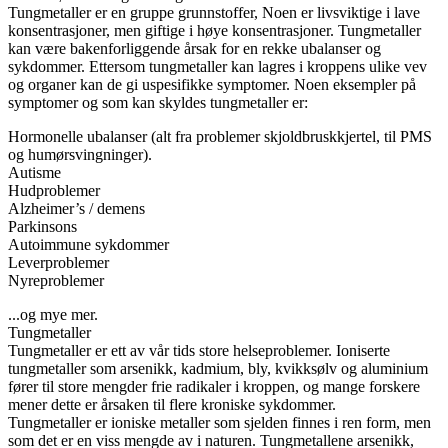
Tungmetaller er en gruppe grunnstoffer, Noen er livsviktige i lave
konsentrasjoner, men giftige i høye konsentrasjoner. Tungmetaller
kan være bakenforliggende årsak for en rekke ubalanser og
sykdommer. Ettersom tungmetaller kan lagres i kroppens ulike vev
og organer kan de gi uspesifikke symptomer. Noen eksempler på
symptomer og som kan skyldes tungmetaller er:
Hormonelle ubalanser (alt fra problemer skjoldbruskkjertel, til PMS
og humørsvingninger).
Autisme
Hudproblemer
Alzheimer’s / demens
Parkinsons
Autoimmune sykdommer
Leverproblemer
Nyreproblemer
...og mye mer.
Tungmetaller
Tungmetaller er ett av vår tids store helseproblemer. Ioniserte
tungmetaller som arsenikk, kadmium, bly, kvikksølv og aluminium
fører til store mengder frie radikaler i kroppen, og mange forskere
mener dette er årsaken til flere kroniske sykdommer.
Tungmetaller er ioniske metaller som sjelden finnes i ren form, men
som det er en viss mengde av i naturen. Tungmetallene arsenikk,