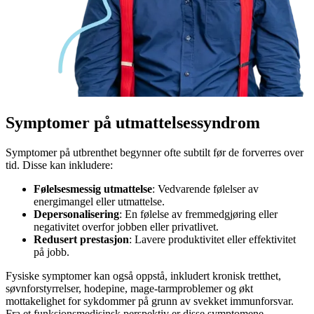
Symptomer
på utmattelsessyndrom
Symptomer på utbrenthet begynner ofte subtilt før de forverres over
tid. Disse kan inkludere:
Følelsesmessig utmattelse
: Vedvarende følelser av
energimangel eller utmattelse.
Depersonalisering
: En følelse av fremmedgjøring eller
negativitet overfor jobben eller privatlivet.
Redusert prestasjon
: Lavere produktivitet eller effektivitet
på jobb.
Fysiske symptomer kan også oppstå, inkludert kronisk tretthet,
søvnforstyrrelser, hodepine, mage-tarmproblemer og økt
mottakelighet for sykdommer på grunn av svekket immunforsvar.
Fra et funksjonsmedisinsk perspektiv er disse symptomene