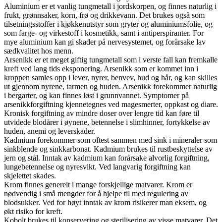
Aluminium er et vanlig tungmetall i jordskorpen, og finnes naturlig i
frukt, grønnsaker, korn, frø og drikkevann. Det brukes også som
tilsetningsstoffer i kjøkkenutstyr som gryter og aluminiumsfolie, og
som farge- og virkestoff i kosmetikk, samt i antiperspiranter. For
mye aluminium kan gi skader på nervesystemet, og forårsake lav
sædkvalitet hos menn.
Arsenikk er et meget giftig tungmetall som i verste fall kan fremkalle
kreft ved lang tids eksponering. Arsenikk som er kommet inn i
kroppen samles opp i lever, nyrer, benvev, hud og hår, og kan skilles
ut gjennom nyrene, tarmen og huden. Arsenikk forekommer naturlig
i bergarter, og kan finnes løst i grunnvannet. Symptomer på
arsenikkforgiftning kjennetegnes ved magesmerter, oppkast og diare.
Kronisk forgiftning av mindre doser over lengre tid kan føre til
utvidede blodårer i øynene, betennelse i slimhinner, fortykkelse av
huden, anemi og leverskader.
Kadmium forekommer som oftest sammen med sink i mineraler som
sinkblende og sinkkarbonat. Kadmium brukes til rustbeskyttelse av
jern og stål. Inntak av kadmium kan forårsake alvorlig forgiftning,
lungebetennelse og nyresvikt. Ved langvarig forgiftning kan
skjelettet skades.
Krom finnes generelt i mange forskjellige matvarer. Krom er
nødvendig i små mengder for å hjelpe til med regulering av
blodsukker. Ved for høyt inntak av krom risikerer man eksem, og
økt risiko for kreft.
Kobolt brukes til konservering og sterilisering av visse matvarer. Det