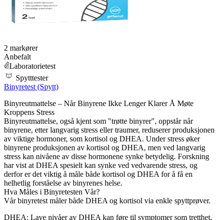
2 markører
Anbefalt
Laboratorietest
Spytttester
Binyretest (Spytt)
Binyreutmattelse – Når Binyrene Ikke Lenger Klarer Å Møte
Kroppens Stress
Binyreutmattelse, også kjent som "trøtte binyrer", oppstår når
binyrene, etter langvarig stress eller traumer, reduserer produksjonen
av viktige hormoner, som kortisol og DHEA. Under stress øker
binyrene produksjonen av kortisol og DHEA, men ved langvarig
stress kan nivåene av disse hormonene synke betydelig. Forskning
har vist at DHEA spesielt kan synke ved vedvarende stress, og
derfor er det viktig å måle både kortisol og DHEA for å få en
helhetlig forståelse av binyrenes helse.
Hva Måles i Binyretesten Vår?
Vår binyretest måler både DHEA og kortisol via enkle spyttprøver.
DHEA: Lave nivåer av DHEA kan føre til symptomer som tretthet,