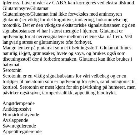
føler oss. Lave nivåer av GABA kan korrigeres ved ekstra tilskudd.
Glutaminsyre/Glutamat
Glutaminsyre/Glutamat (må ikke forveksles med aminosyren
glutamin) er viktig for det kognitive, innlæring, hukommelse og
mototikk. Det er den viktigste eksitatoriske signalsubstansen og den
signalsubstansen vi har i størst mengde i hjernen. Glutamat er
nødvendig for at nervesignalene mellom cellene skal nå frem. Ved
langvarig stress er glutaminsyre ofte forhøyet.
Mange tenker på glutamat som et tilsetningsstoff. Glutamat finnes
naturlig i kjøtt, grønnsaker, hvete og soya, og brukes også som
tilsetningsstoff dor å forbedre smaken. Glutamat kan ikke brukes i
babymat.
Serotonin
Serotonin er en viktig signalsubstans for vårt velbehag og er en
forløper til melatonin som er nødvendig for søvn, samt antagonist til
kortisol. Serotonin er mest kjent for sin påvirkning på humøret, men
påvirker også søvn, tarmperistaltikk, appetitt og blodtrykk.
Angstdempende
Antidepressivt
Humørforhøyende
Avslappende
Søvnregulerende
Appetittregulerende