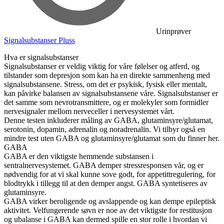
Urinprøver
Signalsubstanser Pluss
Hva er signalsubstanser
Signalsubstanser er veldig viktig for våre følelser og atferd, og
tilstander som depresjon som kan ha en direkte sammenheng med
signalsubstansene. Stress, om det er psykisk, fysisk eller mentalt,
kan påvirke balansen av signalsubstansene våre. Signalsubstanser er
det samme som nevrotransmittere, og er molekyler som formidler
nervesignaler mellom nerveceller i nervesystemet vårt.
Denne testen inkluderer måling av GABA, glutaminsyre/glutamat,
serotonin, dopamin, adrenalin og noradrenalin. Vi tilbyr også en
mindre test uten GABA og glutaminsyre/glutamat som du finner her.
GABA
GABA er den viktigste hemmende substansen i
sentralnervesystemet. GABA demper stressresponsen vår, og er
nødvendig for at vi skal kunne sove godt, for appetittregulering, for
blodtrykk i tillegg til at den demper angst. GABA syntetiseres av
glutaminsyre.
GABA virker beroligende og avslappende og kan dempe epileptisk
aktivitet. Velfungerende søvn er noe av det viktigste for restitusjon
og ubalanse i GABA kan dermed spille en stor rolle i hvordan vi