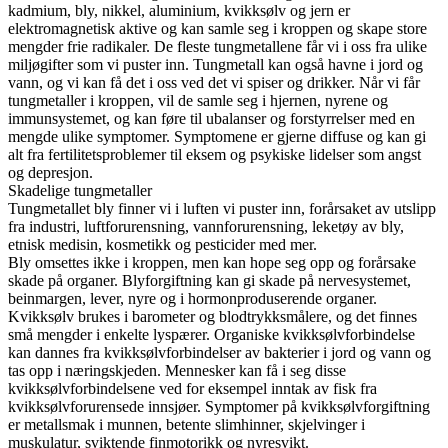
kadmium, bly, nikkel, aluminium, kvikksølv og jern er
elektromagnetisk aktive og kan samle seg i kroppen og skape store
mengder frie radikaler. De fleste tungmetallene får vi i oss fra ulike
miljøgifter som vi puster inn. Tungmetall kan også havne i jord og
vann, og vi kan få det i oss ved det vi spiser og drikker. Når vi får
tungmetaller i kroppen, vil de samle seg i hjernen, nyrene og
immunsystemet, og kan føre til ubalanser og forstyrrelser med en
mengde ulike symptomer. Symptomene er gjerne diffuse og kan gi
alt fra fertilitetsproblemer til eksem og psykiske lidelser som angst
og depresjon.
Skadelige tungmetaller
Tungmetallet bly finner vi i luften vi puster inn, forårsaket av utslipp
fra industri, luftforurensning, vannforurensning, leketøy av bly,
etnisk medisin, kosmetikk og pesticider med mer.
Bly omsettes ikke i kroppen, men kan hope seg opp og forårsake
skade på organer. Blyforgiftning kan gi skade på nervesystemet,
beinmargen, lever, nyre og i hormonproduserende organer.
Kvikksølv brukes i barometer og blodtrykksmålere, og det finnes
små mengder i enkelte lyspærer. Organiske kvikksølvforbindelse
kan dannes fra kvikksølvforbindelser av bakterier i jord og vann og
tas opp i næringskjeden. Mennesker kan få i seg disse
kvikksølvforbindelsene ved for eksempel inntak av fisk fra
kvikksølvforurensede innsjøer. Symptomer på kvikksølvforgiftning
er metallsmak i munnen, betente slimhinner, skjelvinger i
muskulatur, sviktende finmotorikk og nyresvikt.