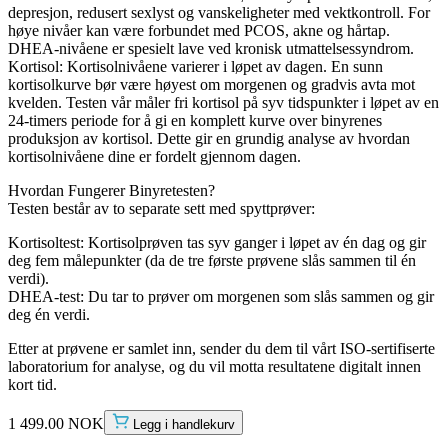
depresjon, redusert sexlyst og vanskeligheter med vektkontroll. For
høye nivåer kan være forbundet med PCOS, akne og hårtap.
DHEA-nivåene er spesielt lave ved kronisk utmattelsessyndrom.
Kortisol: Kortisolnivåene varierer i løpet av dagen. En sunn
kortisolkurve bør være høyest om morgenen og gradvis avta mot
kvelden. Testen vår måler fri kortisol på syv tidspunkter i løpet av en
24-timers periode for å gi en komplett kurve over binyrenes
produksjon av kortisol. Dette gir en grundig analyse av hvordan
kortisolnivåene dine er fordelt gjennom dagen.
Hvordan Fungerer Binyretesten?
Testen består av to separate sett med spyttprøver:
Kortisoltest: Kortisolprøven tas syv ganger i løpet av én dag og gir
deg fem målepunkter (da de tre første prøvene slås sammen til én
verdi).
DHEA-test: Du tar to prøver om morgenen som slås sammen og gir
deg én verdi.
Etter at prøvene er samlet inn, sender du dem til vårt ISO-sertifiserte
laboratorium for analyse, og du vil motta resultatene digitalt innen
kort tid.
1 499.00 NOK
Legg i handlekurv