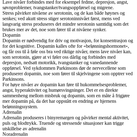
Lave nivåer forbindes med for eksempel fedme, depresjon, angst,
søvnproblemer, tvangstanker/tvangsoppførsel og migrene.
Stress påvirker nivåene av serotonin, og de kan både høynes og
senkes; ved akutt stress stiger serotoninnivået først, mens ved
langvarig stress produseres det mindre serotonin samtidig som det
brukes mer av det, noe som fører til at nivåene synker.
Dopamin
Dopamin er nødvendig for driv og motivasjon, for konsentrasjon og
for det kognitive. Dopamin kalles ofte for «belønningshormonet»,
og får oss til å føle oss bra ved riktige nivåer, mens lave nivåer kan,
som serotonin, gjøre at vi føler oss dårlig og forbindes med
depresjon, nedsatt motorikk, tvangstanker og vanedannende
oppførsel. Ved sykdommen Parkinsons dør de nervecellene som
produserer dopamin, noe som fører til skjelvingene som opptrer ved
Parkinsons.
For høye nivåer av dopamin kan føre til hukommelsesproblemer,
angst, hyperaktivitet og humørsvingninger. Det er en direkte
sammenheng mellom misbruk og dopamin, som en måte å frigjøre
mer dopamin på, da det har oppstått en endring av hjernens
belønningssystem.
Adrenalin
Adrenalin produseres i binyremargen og påvirker mental aktivitet,
puls og blodtrykk. Truende og stressende situasjoner kan trigge
utskillelse av adrenalin
Noradrenalin