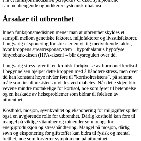
sammenhengende og indikerer systemisk ubalanse.
Årsaker
til utbrenthet
Innen funksjonsmedisinen mener man at utbrenthet skyldes et
samspill mellom genetiske faktorer, miljøfaktorer og livsstilsfaktorer.
Langvarig eksponering for stress er en viktig medvirkende faktor,
hvor kroppens stressresponssystem – hypothalamus-hypofyse-
binyrebark-aksen (HPA-aksen) – blir dysregulert over tid.
Langvarig stress fører til en kronisk forhøyelse av hormonet kortisol.
I begynnelsen hjelper dette kroppen med å håndtere stress, men over
tid kan konstant høye nivåer føre til "kortisolresistens", på samme
måte som insulinresistens utvikles ved diabetes. Når dette skjer, blir
vevene mindre mottakelige for kortisol, noe som fører til betennelse
og en kaskade av helseproblemer som bidrar til følelsen av
utbrenthet.
Kosthold, mosjon, søvnkvalitet og eksponering for miljøgifter spiller
også en avgjørende rolle for utbrenthet. Dårlig kosthold kan føre til
mangel på viktige vitaminer og mineraler som trengs for
energiproduksjon og stresshåndtering. Mangel på mosjon, dårlig
søvn og eksponering for giftstoffer kan bidra til fysisk og mental
tretthet, noe som forverrer symptomene på utbrenthet.