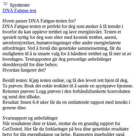
Spytttester
DNA Fatigue test
Hvem passer DNA Fatigue-testen for?
DNA Fatigue-testen er perfekt for deg som ønsker å få innsikt i
hvorfor du kan oppleve tretthet og lave energinivåer. Testen er
spesielt nyttig for deg som sliter med kronisk tretthet, anemi,
søvnforstyrrelser, humørsvingninger eller andre energirelaterte
utfordringer. Ved å forstå din genetiske sammensetning, får du
muligheten til å ta smarte valg for å håndtere tretthet og få mer ut av
hverdagen. Testrapporten gir deg personlige anbefalinger
skreddersydd for dine behov.
Hvordan fungerer det?
Bestill testen: Kjøp testen online, og få den levert rett hjem til deg.
Ta prøven: Bruk det enkle testkitet til å samle en spyttprøve hjemme.
Returner prøven: Legg prøven i den forhåndsfrankerte konvolutten
og send den tilbake.
Resultat: Innen 6-8 uker får du en omfattende rapport med innsikt i
genene dine.
Svarsrapport og anbefalinger
Når resultatene dine er klare, mottar du en grundig rapport fra
GetTested. Her får du forklaringer på hva dine genetiske resultater
betyr for din energibalanse og helse. Rapporten inneholder også