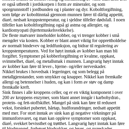
er også utbredt i jordskorpen i form av mineraler, og som
sporgrunnstoff i jordbunden og i planter og dyr. Koboltforgiftning,
som følge av koboltinntaå gjennom munnen fører til dårlig appetitt,
diaré, nedsatt kroppstemperatur, og i sjeldne tilfeller dødsfall. I noen
tilfeller kan koboltforgiftning også gi astma og allergier, og
kardiomyopati (hjertemuskelsvekkelse).
De fleste matvarer inneholder kobber, og vi trenger kobber i små
mengder via kosten. Kobber er blant annet viktig for opprettholdelse
av normalt bindevev og leddfunksjon, og bidrar til regulering av
kroppstemperaturen. Ved for høyt inntak av kobber kan man bli
forgiftet. Symptomer på kobberforgiftning er kvalme, oppkast,
svimmelhet, diaré, og metallsmak i munnen. Langvarig høyt inntak
av kobber kan føre til lever-, hjerne- og/eller nerveskader.
Nikkel brukes i hovedsak i legeringer, og som belegg på
metallgjenstander, som smykker og knapper. Nikkel kan fremkalle
allergi og betennelser i huden, og kan i form av støv og damp
fremkalle kreft.
Sink finnes i alle kroppens celler, og er en viktig komponent i over
200 av kroppens enzymer, som blant annet inngår i karbohydrat-,
protein- og fett-stoffskiftet. Mangel på sink kan føre til redusert
vekst, forsinket pubertet, hårtap, hudforandringer, nedsatt appetitt
med mer. For stort inntak av sink kan gi negative virkninger på
immunforsvaret, og man kan oppleve symptomer som oppkast,
diaré, svekket bevissthet og trøtthet. Langvarig høyt inntak kan føre
til blodmangel, forhøyet blodsukker, og lever- og nyreskader.