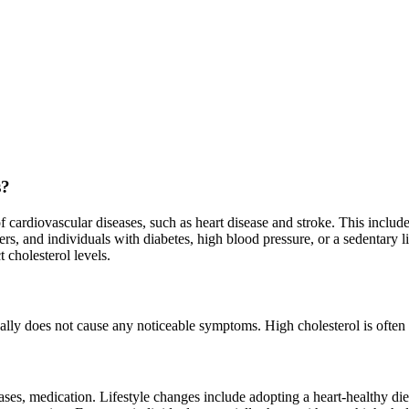
s?
 of cardiovascular diseases, such as heart disease and stroke. This includ
rs, and individuals with diabetes, high blood pressure, or a sedentary l
 cholesterol levels.
cally does not cause any noticeable symptoms. High cholesterol is often 
ses, medication. Lifestyle changes include adopting a heart-healthy diet t