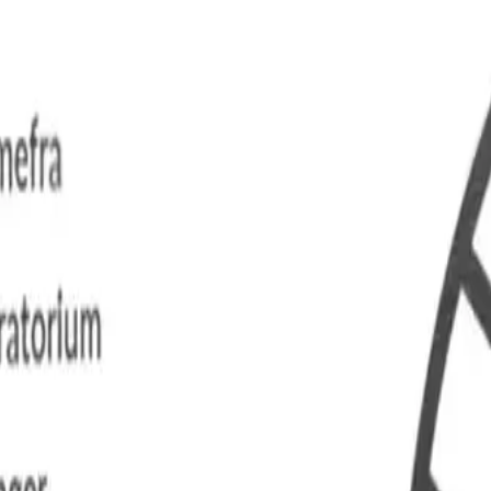
t, nærmere bestemt svinekjøtt, storfekjøtt, kylling eller lam. Resultatet
og fisk, men også melk og totalt 38 ulike stoffer, inkludert pollen, pel