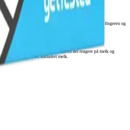
er en kappilær blodprøve, og du trenger kun å stikke deg i fingeren og
ryssreaksjon. Ved allergi mot kjøtt kan en del reagere på melk og
svar på 38 ulike emner, inkludert melk.