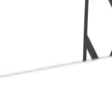
m du deretter sender inn til vårt laboratorium for analyse. Blodprøven 
eidsdager etter at resultatet er send inn til analyse.
 pollenallergi eller pelsdyrallergi? Det kan være kryssallergi eller en k
rgitest
dersom du mistenker flere allergier eller kryssallergi. Du får da 