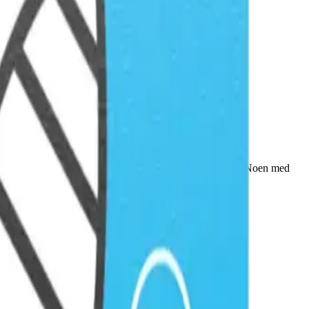
 rapporteres som én samlet markør for alle disse kjøttypene. Noen med
sdyr og muggsopp.