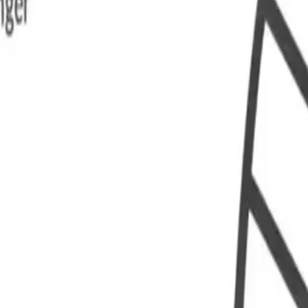
 flere.
kelse, som innebærer at det kan ta flere timer etter inntak av kjøtt før 
gemidler. Vanlige symptomer for kjøttallergi er: