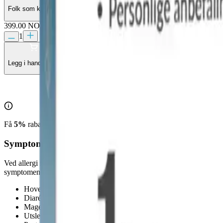
Folk som kjøper denne testen, kjøper også vanligvis
399.00 NOK
1
Legg i handlekurv
Få
5%
rabatt på 2 labtester, og
10%
rabatt ved kjøp av 3 labtester eller
Symptomer ved kjøttallergi
Ved allergi mot kjøtt viser symptomer seg vanligvis med en liten forsin
symptomene utløses, som for eksempel inntak av alkohol eller visse le
Hoven i munn og/eller hals
Diaré
Magekramper
Utslett