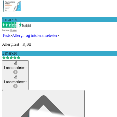
1 markør
Tests
Allergi- og intoleransetester
Allergitest - Kjøtt
1 markør
Laboratorietest
Laboratorietest