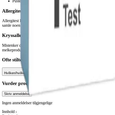
Pustebesvær
Allergitest Kjøtt - Test enkelt hjemme
Allergitest Kjøtt er en test du gjennomfører ved en enkel blodprøve so
samle noen få dråper blod. Du mottar testresultatet digitalt innen 15 arb
Kryssallergi
Mistenker du at du har flere former for allergi, som andre matallergier,
melkeprodukter som en kryssreaksjon. Vi anbefaler
vår komplette alle
Ofte stilte spørsmål
Hvilken/hvilke testmetode(r) brukes i analysen?
Vurder produkt
Skriv anmeldelse
Ingen anmeldelser tilgjengelige
Innhold