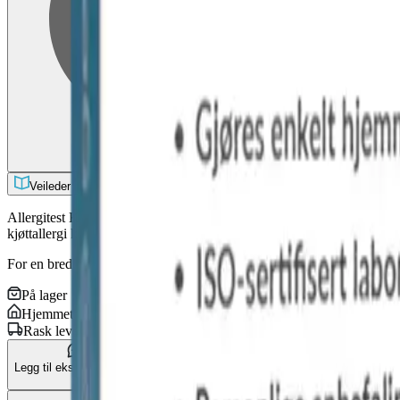
Blodprøver
Veileder
Allergitest Kjøtt er en enkel test som viser om du har allergi mot kjøt
kjøttallergi kan også oppleve kryssreaktivitet mot melk.
For en bredere oversikt måler vår komplette allergitest ikkebare kjøtt 
På lager
Hjemmetester
Rask levering
Legg til ekstra tjenester