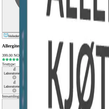
Blodprøver
Veileder
Allergitest - Kjøtt
399.00 NOK
Testtype
:
Laboratorietest
Laboratorietest
Innsamlingsmetoder
: