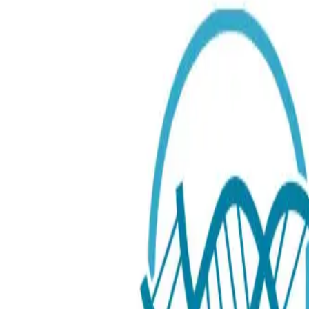
Pustetester
Veileder
Sorbitolintoleransetest
999.00 NOK
Testtype
:
Laboratorietest
Laboratorietest
Innsamlingsmetoder
: