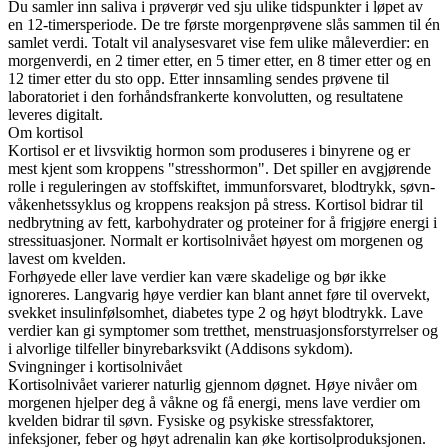
Du samler inn saliva i prøverør ved sju ulike tidspunkter i løpet av
en 12-timersperiode. De tre første morgenprøvene slås sammen til én
samlet verdi. Totalt vil analysesvaret vise fem ulike måleverdier: en
morgenverdi, en 2 timer etter, en 5 timer etter, en 8 timer etter og en
12 timer etter du sto opp. Etter innsamling sendes prøvene til
laboratoriet i den forhåndsfrankerte konvolutten, og resultatene
leveres digitalt.
Om kortisol
Kortisol er et livsviktig hormon som produseres i binyrene og er
mest kjent som kroppens "stresshormon". Det spiller en avgjørende
rolle i reguleringen av stoffskiftet, immunforsvaret, blodtrykk, søvn-
våkenhetssyklus og kroppens reaksjon på stress. Kortisol bidrar til
nedbrytning av fett, karbohydrater og proteiner for å frigjøre energi i
stressituasjoner. Normalt er kortisolnivået høyest om morgenen og
lavest om kvelden.
Forhøyede eller lave verdier kan være skadelige og bør ikke
ignoreres. Langvarig høye verdier kan blant annet føre til overvekt,
svekket insulinfølsomhet, diabetes type 2 og høyt blodtrykk. Lave
verdier kan gi symptomer som tretthet, menstruasjonsforstyrrelser og
i alvorlige tilfeller binyrebarksvikt (Addisons sykdom).
Svingninger i kortisolnivået
Kortisolnivået varierer naturlig gjennom døgnet. Høye nivåer om
morgenen hjelper deg å våkne og få energi, mens lave verdier om
kvelden bidrar til søvn. Fysiske og psykiske stressfaktorer,
infeksjoner, feber og høyt adrenalin kan øke kortisolproduksjonen.