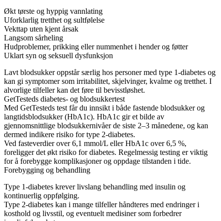
Økt tørste og hyppig vannlating
Uforklarlig tretthet og sultfølelse
Vekttap uten kjent årsak
Langsom sårheling
Hudproblemer, prikking eller nummenhet i hender og føtter
Uklart syn og seksuell dysfunksjon
Lavt blodsukker oppstår særlig hos personer med type 1-diabetes og
kan gi symptomer som irritabilitet, skjelvinger, kvalme og tretthet. I
alvorlige tilfeller kan det føre til bevisstløshet.
GetTesteds diabetes- og blodsukkertest
Med GetTesteds test får du innsikt i både fastende blodsukker og
langtidsblodsukker (HbA1c). HbA1c gir et bilde av
gjennomsnittlige blodsukkernivåer de siste 2–3 månedene, og kan
dermed indikere risiko for type 2-diabetes.
Ved fasteverdier over 6,1 mmol/L eller HbA1c over 6,5 %,
foreligger det økt risiko for diabetes. Regelmessig testing er viktig
for å forebygge komplikasjoner og oppdage tilstanden i tide.
Forebygging og behandling
Type 1-diabetes krever livslang behandling med insulin og
kontinuerlig oppfølging.
Type 2-diabetes kan i mange tilfeller håndteres med endringer i
kosthold og livsstil, og eventuelt medisiner som forbedrer