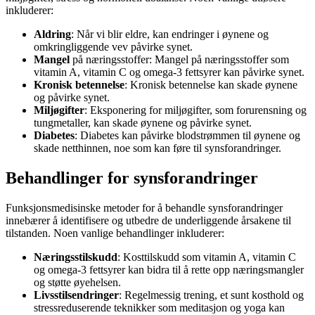
inkluderer:
Aldring
: Når vi blir eldre, kan endringer i øynene og
omkringliggende vev påvirke synet.
Mangel
på næringsstoffer: Mangel på næringsstoffer som
vitamin A, vitamin C og omega-3 fettsyrer kan påvirke synet.
Kronisk betennelse
: Kronisk betennelse kan skade øynene
og påvirke synet.
Miljøgifter
: Eksponering for miljøgifter, som forurensning og
tungmetaller, kan skade øynene og påvirke synet.
Diabetes
: Diabetes kan påvirke blodstrømmen til øynene og
skade netthinnen, noe som kan føre til synsforandringer.
Behandlinger
for synsforandringer
Funksjonsmedisinske metoder for å behandle synsforandringer
innebærer å identifisere og utbedre de underliggende årsakene til
tilstanden. Noen vanlige behandlinger inkluderer:
Næringsstilskudd
: Kosttilskudd som vitamin A, vitamin C
og omega-3 fettsyrer kan bidra til å rette opp næringsmangler
og støtte øyehelsen.
Livsstilsendringer
: Regelmessig trening, et sunt kosthold og
stressreduserende teknikker som meditasjon og yoga kan