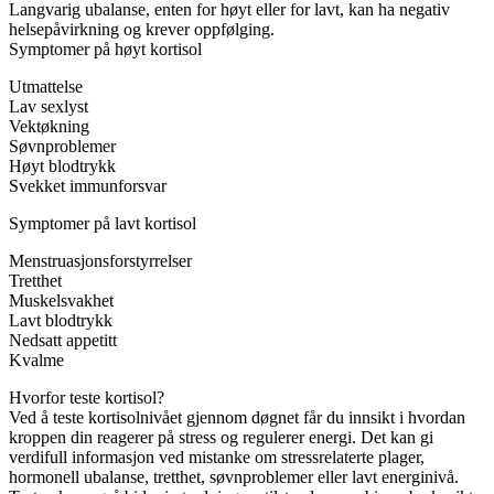
Langvarig ubalanse, enten for høyt eller for lavt, kan ha negativ
helsepåvirkning og krever oppfølging.
Symptomer på høyt kortisol
Utmattelse
Lav sexlyst
Vektøkning
Søvnproblemer
Høyt blodtrykk
Svekket immunforsvar
Symptomer på lavt kortisol
Menstruasjonsforstyrrelser
Tretthet
Muskelsvakhet
Lavt blodtrykk
Nedsatt appetitt
Kvalme
Hvorfor teste kortisol?
Ved å teste kortisolnivået gjennom døgnet får du innsikt i hvordan
kroppen din reagerer på stress og regulerer energi. Det kan gi
verdifull informasjon ved mistanke om stressrelaterte plager,
hormonell ubalanse, tretthet, søvnproblemer eller lavt energinivå.