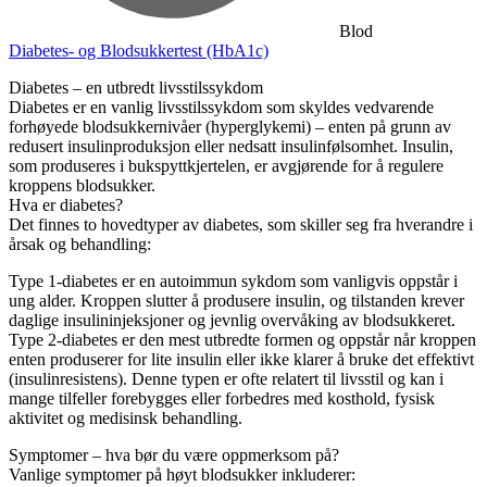
Blod
Diabetes- og Blodsukkertest (HbA1c)
Diabetes – en utbredt livsstilssykdom
Diabetes er en vanlig livsstilssykdom som skyldes vedvarende
forhøyede blodsukkernivåer (hyperglykemi) – enten på grunn av
redusert insulinproduksjon eller nedsatt insulinfølsomhet. Insulin,
som produseres i bukspyttkjertelen, er avgjørende for å regulere
kroppens blodsukker.
Hva er diabetes?
Det finnes to hovedtyper av diabetes, som skiller seg fra hverandre i
årsak og behandling:
Type 1-diabetes er en autoimmun sykdom som vanligvis oppstår i
ung alder. Kroppen slutter å produsere insulin, og tilstanden krever
daglige insulininjeksjoner og jevnlig overvåking av blodsukkeret.
Type 2-diabetes er den mest utbredte formen og oppstår når kroppen
enten produserer for lite insulin eller ikke klarer å bruke det effektivt
(insulinresistens). Denne typen er ofte relatert til livsstil og kan i
mange tilfeller forebygges eller forbedres med kosthold, fysisk
aktivitet og medisinsk behandling.
Symptomer – hva bør du være oppmerksom på?
Vanlige symptomer på høyt blodsukker inkluderer: