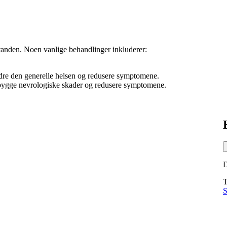
standen. Noen vanlige behandlinger inkluderer:
bedre den generelle helsen og redusere symptomene.
orebygge nevrologiske skader og redusere symptomene.
T
S