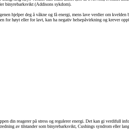
eller binyrebarksvikt (Addisons sykdom).
nen hjelper deg å våkne og få energi, mens lave verdier om kvelden bidr
n for høyt eller for lavt, kan ha negativ helsepåvirkning og krever opp
ppen din reagerer på stress og regulerer energi. Det kan gi verdifull in
 utredning av tilstander som binyrebarksvikt, Cushings syndrom eller lang