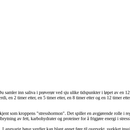
Du samler inn saliva i prøverør ved sju ulike tidspunkter i løpet av en 
i, en 2 timer etter, en 5 timer etter, en 8 timer etter og en 12 timer ett
kjent som kroppens "stresshormon". Det spiller en avgjørende rolle i re
brytning av fett, karbohydrater og proteiner for å frigjøre energi i stre
. Langvarig høye verdier kan blant annet føre til overvekt, svekket insu