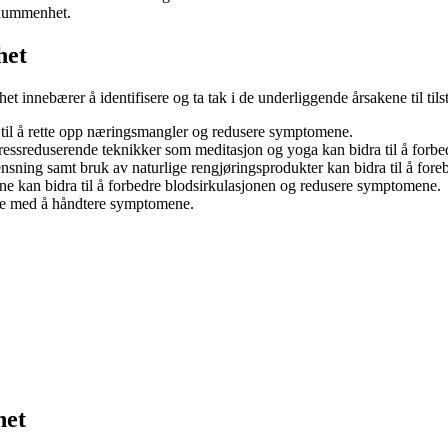
 nummenhet.
het
nnebærer å identifisere og ta tak i de underliggende årsakene til til
 til å rette opp næringsmangler og redusere symptomene.
stressreduserende teknikker som meditasjon og yoga kan bidra til å for
rensning samt bruk av naturlige rengjøringsprodukter kan bidra til å f
ene kan bidra til å forbedre blodsirkulasjonen og redusere symptomene.
jelpe med å håndtere symptomene.
het