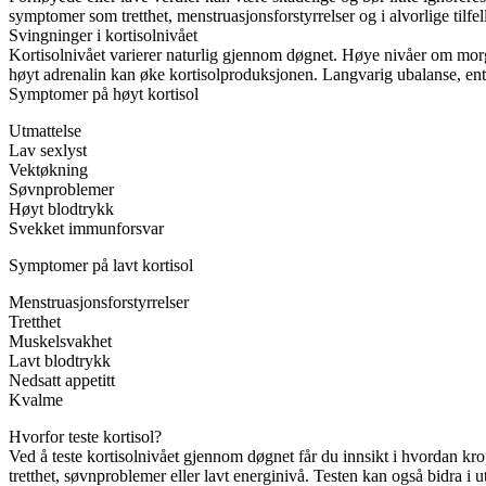
symptomer som tretthet, menstruasjonsforstyrrelser og i alvorlige tilf
Svingninger i kortisolnivået
Kortisolnivået varierer naturlig gjennom døgnet. Høye nivåer om morge
høyt adrenalin kan øke kortisolproduksjonen. Langvarig ubalanse, ente
Symptomer på høyt kortisol
Utmattelse
Lav sexlyst
Vektøkning
Søvnproblemer
Høyt blodtrykk
Svekket immunforsvar
Symptomer på lavt kortisol
Menstruasjonsforstyrrelser
Tretthet
Muskelsvakhet
Lavt blodtrykk
Nedsatt appetitt
Kvalme
Hvorfor teste kortisol?
Ved å teste kortisolnivået gjennom døgnet får du innsikt i hvordan kro
tretthet, søvnproblemer eller lavt energinivå. Testen kan også bidra i