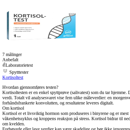
7 målinger
Anbefalt
Laboratorietest
Spytttester
Kortisoltest
Hvordan gjennomføres testen?
Kortisoltesten er en enkel spyttprøve (salivatest) som du tar hjemme. 
verdi. Totalt vil analysesvaret vise fem ulike måleverdier: en morgenverd
forhåndsfrankerte konvolutten, og resultatene leveres digitalt.
Om kortisol
Kortisol er et livsviktig hormon som produseres i binyrene og er mest 
våkenhetssyklus og kroppens reaksjon på stress. Kortisol bidrar til ned
om kvelden.
Forhøyede eller lave verdier kan være skadelige og bør ikke ignoreres