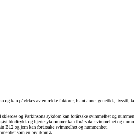
 og kan påvirkes av en rekke faktorer, blant annet genetikk, livsstil, k
pel sklerose og Parkinsons sykdom kan forårsake svimmelhet og nummen
m høyt blodtrykk og hjertesykdommer kan forårsake svimmelhet og num
min B12 og jern kan forårsake svimmelhet og nummenhet.
ummenhet som en bivirkning.