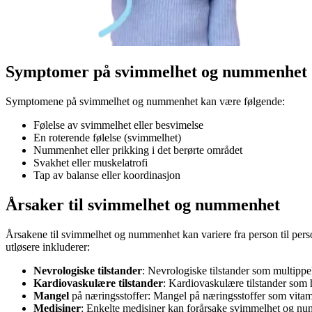
Symptomer
på svimmelhet og nummenhet
Symptomene på svimmelhet og nummenhet kan være følgende:
Følelse av svimmelhet eller besvimelse
En roterende følelse (svimmelhet)
Nummenhet eller prikking i det berørte området
Svakhet eller muskelatrofi
Tap av balanse eller koordinasjon
Årsaker
til svimmelhet og nummenhet
Årsakene til svimmelhet og nummenhet kan variere fra person til person
utløsere inkluderer:
Nevrologiske tilstander
: Nevrologiske tilstander som multip
Kardiovaskulære tilstander
: Kardiovaskulære tilstander so
Mangel
på næringsstoffer: Mangel på næringsstoffer som vita
Medisiner
: Enkelte medisiner kan forårsake svimmelhet og n