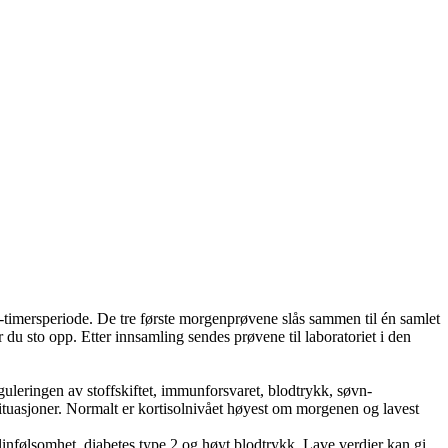
12-timersperiode. De tre første morgenprøvene slås sammen til én samlet
er du sto opp. Etter innsamling sendes prøvene til laboratoriet i den
guleringen av stoffskiftet, immunforsvaret, blodtrykk, søvn-
ssituasjoner. Normalt er kortisolnivået høyest om morgenen og lavest
linfølsomhet, diabetes type 2 og høyt blodtrykk. Lave verdier kan gi