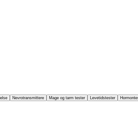
else
Nevrotransmittere
Mage og tarm tester
Levetidstester
Hormonte