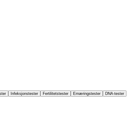
ster
Infeksjonstester
Fertilitetstester
Ernæringstester
DNA-tester