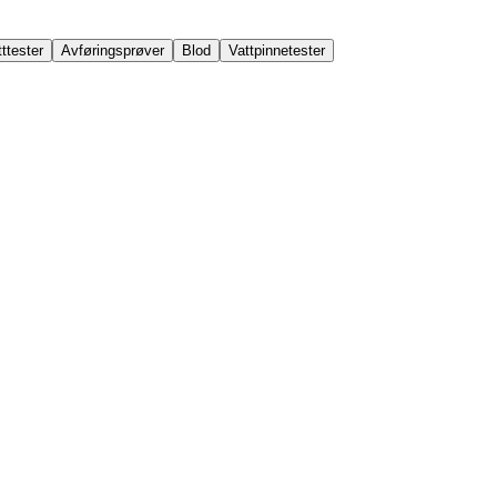
ttester
Avføringsprøver
Blod
Vattpinnetester
r
Fertilitetstester
Helsemarkører
Hormontester
Infeksjonstester
Kre
tester
Urinprøver
Vannprøver
Vattpinnetester