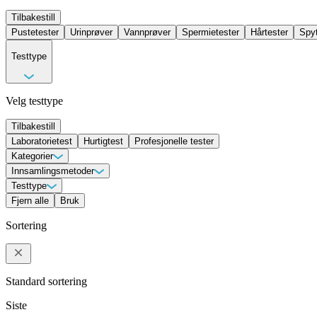
Tilbakestill
Pustetester
Urinprøver
Vannprøver
Spermietester
Hårtester
Spyt
Testtype
Velg testtype
Tilbakestill
Laboratorietest
Hurtigtest
Profesjonelle tester
Kategorier
Allergi- og intoleransetester
Innsamlingsmetoder
Andre tester
DNA-tester
Ernæringsteste
Seksuell helse
Avføringsprøver
Testtype
Blod
Hårtester
Pustetester
Spermietester
Spytt
Hurtigtest
Fjern alle
Bruk
Laboratorietest
Profesjonelle tester
Sortering
Standard sortering
Siste