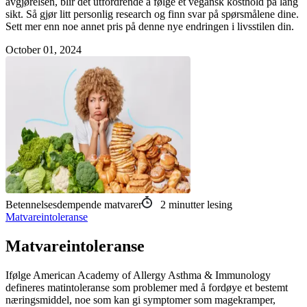
avgjørelsen, blir det utfordrende å følge et vegansk kosthold på lang
sikt. Så gjør litt personlig research og finn svar på spørsmålene dine.
Sett mer enn noe annet pris på denne nye endringen i livsstilen din.
October 01, 2024
Betennelsesdempende matvarer
2
minutter lesing
Matvareintoleranse
Matvareintoleranse
Ifølge American Academy of Allergy Asthma & Immunology
defineres matintoleranse som problemer med å fordøye et bestemt
næringsmiddel, noe som kan gi symptomer som magekramper,