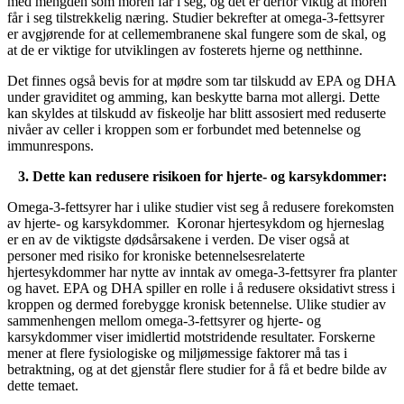
med mengden som moren får i seg, og det er derfor viktig at moren
får i seg tilstrekkelig næring. Studier bekrefter at omega-3-fettsyrer
er avgjørende for at cellemembranene skal fungere som de skal, og
at de er viktige for utviklingen av fosterets hjerne og netthinne.
Det finnes også bevis for at mødre som tar tilskudd av EPA og DHA
under graviditet og amming, kan beskytte barna mot allergi. Dette
kan skyldes at tilskudd av fiskeolje har blitt assosiert med reduserte
nivåer av celler i kroppen som er forbundet med betennelse og
immunrespons.
3. Dette kan redusere risikoen for hjerte- og karsykdommer:
Omega-3-fettsyrer har i ulike studier vist seg å redusere forekomsten
av hjerte- og karsykdommer. Koronar hjertesykdom og hjerneslag
er en av de viktigste dødsårsakene i verden. De viser også at
personer med risiko for kroniske betennelsesrelaterte
hjertesykdommer har nytte av inntak av omega-3-fettsyrer fra planter
og havet. EPA og DHA spiller en rolle i å redusere oksidativt stress i
kroppen og dermed forebygge kronisk betennelse. Ulike studier av
sammenhengen mellom omega-3-fettsyrer og hjerte- og
karsykdommer viser imidlertid motstridende resultater. Forskerne
mener at flere fysiologiske og miljømessige faktorer må tas i
betraktning, og at det gjenstår flere studier for å få et bedre bilde av
dette temaet.