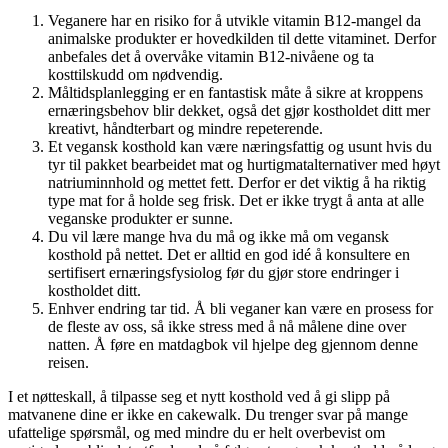
Veganere har en risiko for å utvikle vitamin B12-mangel da
animalske produkter er hovedkilden til dette vitaminet. Derfor
anbefales det å overvåke vitamin B12-nivåene og ta
kosttilskudd om nødvendig.
Måltidsplanlegging er en fantastisk måte å sikre at kroppens
ernæringsbehov blir dekket, også det gjør kostholdet ditt mer
kreativt, håndterbart og mindre repeterende.
Et vegansk kosthold kan være næringsfattig og usunt hvis du
tyr til pakket bearbeidet mat og hurtigmatalternativer med høyt
natriuminnhold og mettet fett. Derfor er det viktig å ha riktig
type mat for å holde seg frisk. Det er ikke trygt å anta at alle
veganske produkter er sunne.
Du vil lære mange hva du må og ikke må om vegansk
kosthold på nettet. Det er alltid en god idé å konsultere en
sertifisert ernæringsfysiolog før du gjør store endringer i
kostholdet ditt.
Enhver endring tar tid. Å bli veganer kan være en prosess for
de fleste av oss, så ikke stress med å nå målene dine over
natten. Å føre en matdagbok vil hjelpe deg gjennom denne
reisen.
I et nøtteskall, å tilpasse seg et nytt kosthold ved å gi slipp på
matvanene dine er ikke en cakewalk. Du trenger svar på mange
ufattelige spørsmål, og med mindre du er helt overbevist om