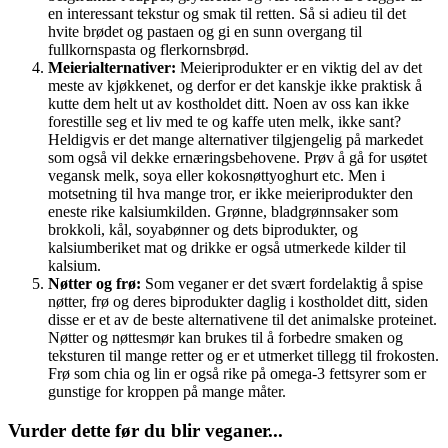
en interessant tekstur og smak til retten. Så si adieu til det
hvite brødet og pastaen og gi en sunn overgang til
fullkornspasta og flerkornsbrød.
Meierialternativer:
Meieriprodukter er en viktig del av det
meste av kjøkkenet, og derfor er det kanskje ikke praktisk å
kutte dem helt ut av kostholdet ditt. Noen av oss kan ikke
forestille seg et liv med te og kaffe uten melk, ikke sant?
Heldigvis er det mange alternativer tilgjengelig på markedet
som også vil dekke ernæringsbehovene. Prøv å gå for usøtet
vegansk melk, soya eller kokosnøttyoghurt etc. Men i
motsetning til hva mange tror, ​​er ikke meieriprodukter den
eneste rike kalsiumkilden. Grønne, bladgrønnsaker som
brokkoli, kål, soyabønner og dets biprodukter, og
kalsiumberiket mat og drikke er også utmerkede kilder til
kalsium.
Nøtter og frø:
Som veganer er det svært fordelaktig å spise
nøtter, frø og deres biprodukter daglig i kostholdet ditt, siden
disse er et av de beste alternativene til det animalske proteinet.
Nøtter og nøttesmør kan brukes til å forbedre smaken og
teksturen til mange retter og er et utmerket tillegg til frokosten.
Frø som chia og lin er også rike på omega-3 fettsyrer som er
gunstige for kroppen på mange måter.
Vurder dette før du blir veganer...