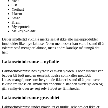
Melk
Ost
Yoghurt
Iskrem
Smør
Krem
Myseprotein
Melkesjokolade
Det er imidlertid viktig å merke seg at ikke alle meieriprodukter
inneholder like mye laktose. Noen mennesker kan være i stand til å
tolerere små mengder laktose, mens andre kanskje må unngå det
helt.
Laktoseintoleranse – nyfødte
Laktoseintoleranse hos nyfødte er svært sjelden. I noen tilfeller kan
babyer bli født med en genetisk lidelse som kalles medfødt
laktasemangel, noe som betyr at de ikke er i stand til å produsere
laktase fra fødselen. Imidlertid er denne tilstanden svært sjelden og
går vanligvis over av seg selv i løpet av få måneder.
Laktoseintoleranse graviditet
Laktoseintoleranse under graviditet er mulig, selv om det ikke er