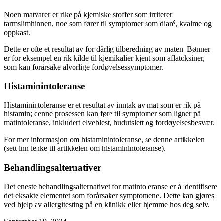
Noen matvarer er rike på kjemiske stoffer som irriterer
tarmslimhinnen, noe som fører til symptomer som diaré, kvalme og
oppkast.
Dette er ofte et resultat av for dårlig tilberedning av maten. Bønner
er for eksempel en rik kilde til kjemikalier kjent som aflatoksiner,
som kan forårsake alvorlige fordøyelsessymptomer.
Histaminintoleranse
Histaminintoleranse er et resultat av inntak av mat som er rik på
histamin; denne prosessen kan føre til symptomer som ligner på
matintoleranse, inkludert elveblest, hudutslett og fordøyelsesbesvær.
For mer informasjon om histaminintoleranse, se denne artikkelen
(sett inn lenke til artikkelen om histaminintoleranse).
Behandlingsalternativer
Det eneste behandlingsalternativet for matintoleranse er å identifisere
det eksakte elementet som forårsaker symptomene. Dette kan gjøres
ved hjelp av allergitesting på en klinikk eller hjemme hos deg selv.