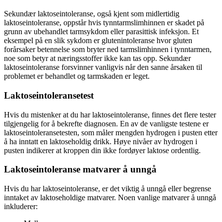
Sekundær laktoseintoleranse, også kjent som midlertidig
laktoseintoleranse, oppstår hvis tynntarmslimhinnen er skadet på
grunn av ubehandlet tarmsykdom eller parasittisk infeksjon. Et
eksempel på en slik sykdom er glutenintoleranse hvor gluten
forårsaker betennelse som bryter ned tarmslimhinnen i tynntarmen,
noe som betyr at næringsstoffer ikke kan tas opp. Sekundær
laktoseintoleranse forsvinner vanligvis når den sanne årsaken til
problemet er behandlet og tarmskaden er leget.
Laktoseintoleransetest
Hvis du mistenker at du har laktoseintoleranse, finnes det flere tester
tilgjengelig for å bekrefte diagnosen. En av de vanligste testene er
laktoseintoleransetesten, som måler mengden hydrogen i pusten etter
å ha inntatt en laktoseholdig drikk. Høye nivåer av hydrogen i
pusten indikerer at kroppen din ikke fordøyer laktose ordentlig.
Laktoseintoleranse matvarer å unngå
Hvis du har laktoseintoleranse, er det viktig å unngå eller begrense
inntaket av laktoseholdige matvarer. Noen vanlige matvarer å unngå
inkluderer: