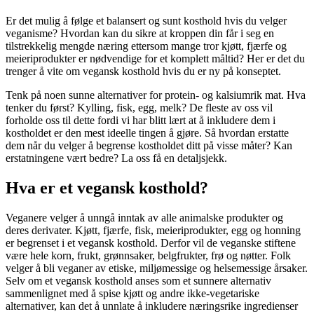
Er det mulig å følge et balansert og sunt kosthold hvis du velger
veganisme? Hvordan kan du sikre at kroppen din får i seg en
tilstrekkelig mengde næring ettersom mange tror kjøtt, fjærfe og
meieriprodukter er nødvendige for et komplett måltid? Her er det du
trenger å vite om vegansk kosthold hvis du er ny på konseptet.
Tenk på noen sunne alternativer for protein- og kalsiumrik mat. Hva
tenker du først? Kylling, fisk, egg, melk? De fleste av oss vil
forholde oss til dette fordi vi har blitt lært at å inkludere dem i
kostholdet er den mest ideelle tingen å gjøre. Så hvordan erstatte
dem når du velger å begrense kostholdet ditt på visse måter? Kan
erstatningene vært bedre? La oss få en detaljsjekk.
Hva er et vegansk kosthold?
Veganere velger å unngå inntak av alle animalske produkter og
deres derivater. Kjøtt, fjærfe, fisk, meieriprodukter, egg og honning
er begrenset i et vegansk kosthold. Derfor vil de veganske stiftene
være hele korn, frukt, grønnsaker, belgfrukter, frø og nøtter. Folk
velger å bli veganer av etiske, miljømessige og helsemessige årsaker.
Selv om et vegansk kosthold anses som et sunnere alternativ
sammenlignet med å spise kjøtt og andre ikke-vegetariske
alternativer, kan det å unnlate å inkludere næringsrike ingredienser