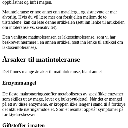
oppblåsthet og luft i magen.
Matintoleranse er noe annet enn matallergi, og sistnevnte er mer
alvorlig. Hvis du vil lære mer om forskjellen mellom de to
tilstandene, kan du lese denne artikkelen (sett inn lenke til artikkelen
om intoleranse vs. sensitivitet).
Den vanligste matintoleransen er laktoseintoleranse, som vi har
beskrevet nærmere i en annen artikkel (sett inn lenke til artikkel om
laktoseintoleranse).
Årsaker til matintoleranse
Det finnes mange årsaker til matintoleranse, blant annet
Enzymmangel
De fleste makronæringsstoffer metaboliseres av spesifikke enzymer
som skilles ut av mage, lever og bukspyttkjertel. Når det er mangel
på ett av disse enzymene, er kroppen ikke lenger i stand til å fordøye
det aktuelle næringsmiddelet. Som et resultat oppstår symptomer på
fordøyelsesbesvær.
Giftstoffer i maten