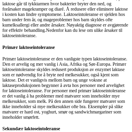
laktose går til tykktarmen hvor bakterier bryter den ned, og
forårsaker magekramper og diaré. Å redusere eller eliminere laktose
i kosten kan lindre symptomene. Laktoseintoleranse er sjelden hos
barn under fem år, og mageproblemer hos barn skyldes ofte
kumelksallergi eller andre årsaker. Nøyaktig diagnose er avgjørende
for effektiv behandling.Nedenfor kan du lese om ulike årsaker til
laktoseintoleranse.
Primær laktoseintoleranse
Primær laktoseintoleranse er den vanligste typen laktoseintoleranse.
Den er arvelig og mer vanlig i Asia, Afrika og Sør-Europa. Primær
laktoseintoleranse skyldes redusert produksjon av enzymet laktase
som er nødvendig for å bryte ned melkesukker, også kjent som
laktose. Det er vanligvis mellom barn og unge voksne at
laktaseproduksjonen begynner å avta hos personer med arvelighet
for laktoseintoleranse. For personer med primær laktoseintoleranse
er det vanlig å ha problemer med matvarer som inneholder mye
melkesukker, som melk. På den annen side fungerer matvarer som
ikke inneholder så mye melkesukker ofte bra. Eksempler på slike
matvarer er hard ost, yoghurt, smør og sandwichmargariner som
inneholder smørfett.
Sekundær laktoseintoleranse