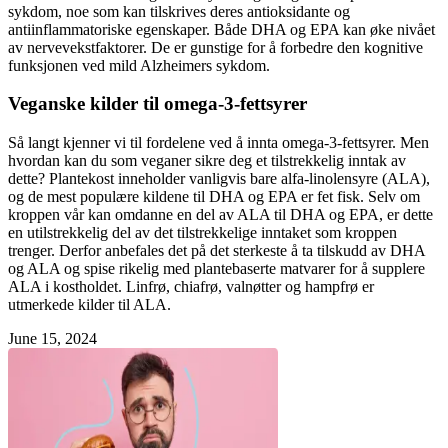
sykdom, noe som kan tilskrives deres antioksidante og
antiinflammatoriske egenskaper. Både DHA og EPA kan øke nivået
av nervevekstfaktorer. De er gunstige for å forbedre den kognitive
funksjonen ved mild Alzheimers sykdom.
Veganske kilder til omega-3-fettsyrer
Så langt kjenner vi til fordelene ved å innta omega-3-fettsyrer. Men
hvordan kan du som veganer sikre deg et tilstrekkelig inntak av
dette? Plantekost inneholder vanligvis bare alfa-linolensyre (ALA),
og de mest populære kildene til DHA og EPA er fet fisk. Selv om
kroppen vår kan omdanne en del av ALA til DHA og EPA, er dette
en utilstrekkelig del av det tilstrekkelige inntaket som kroppen
trenger. Derfor anbefales det på det sterkeste å ta tilskudd av DHA
og ALA og spise rikelig med plantebaserte matvarer for å supplere
ALA i kostholdet. Linfrø, chiafrø, valnøtter og hampfrø er
utmerkede kilder til ALA.
June 15, 2024