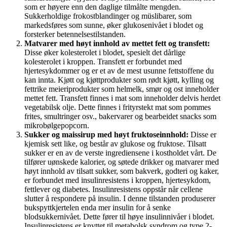
som er høyere enn den daglige tilmålte mengden.
Sukkerholdige frokostblandinger og müslibarer, som
markedsføres som sunne, øker glukosenivået i blodet og
forsterker betennelsestilstanden.
Matvarer med høyt innhold av mettet fett og transfett:
Disse øker kolesterolet i blodet, spesielt det dårlige
kolesterolet i kroppen. Transfett er forbundet med
hjertesykdommer og er et av de mest usunne fettstoffene du
kan innta. Kjøtt og kjøttprodukter som rødt kjøtt, kylling og
fettrike meieriprodukter som helmelk, smør og ost inneholder
mettet fett. Transfett finnes i mat som inneholder delvis herdet
vegetabilsk olje. Dette finnes i frityrstekt mat som pommes
frites, smultringer osv., bakervarer og bearbeidet snacks som
mikrobølgepopcorn.
Sukker og maissirup med høyt fruktoseinnhold:
Disse er
kjemisk sett like, og består av glukose og fruktose. Tilsatt
sukker er en av de verste ingrediensene i kostholdet vårt. De
tilfører uønskede kalorier, og søtede drikker og matvarer med
høyt innhold av tilsatt sukker, som bakverk, godteri og kaker,
er forbundet med insulinresistens i kroppen, hjertesykdom,
fettlever og diabetes. Insulinresistens oppstår når cellene
slutter å respondere på insulin. I denne tilstanden produserer
bukspyttkjertelen enda mer insulin for å senke
blodsukkernivået. Dette fører til høye insulinnivåer i blodet.
Insulinresistens er knyttet til metabolsk syndrom og type 2-