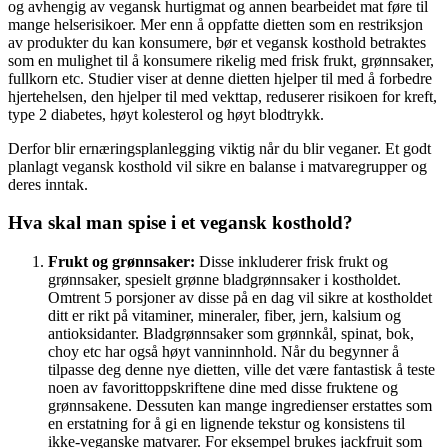
og avhengig av vegansk hurtigmat og annen bearbeidet mat føre til
mange helserisikoer. Mer enn å oppfatte dietten som en restriksjon
av produkter du kan konsumere, bør et vegansk kosthold betraktes
som en mulighet til å konsumere rikelig med frisk frukt, grønnsaker,
fullkorn etc. Studier viser at denne dietten hjelper til med å forbedre
hjertehelsen, den hjelper til med vekttap, reduserer risikoen for kreft,
type 2 diabetes, høyt kolesterol og høyt blodtrykk.
Derfor blir ernæringsplanlegging viktig når du blir veganer. Et godt
planlagt vegansk kosthold vil sikre en balanse i matvaregrupper og
deres inntak.
Hva skal man spise i et vegansk kosthold?
Frukt og grønnsaker:
Disse inkluderer frisk frukt og
grønnsaker, spesielt grønne bladgrønnsaker i kostholdet.
Omtrent 5 porsjoner av disse på en dag vil sikre at kostholdet
ditt er rikt på vitaminer, mineraler, fiber, jern, kalsium og
antioksidanter. Bladgrønnsaker som grønnkål, spinat, bok,
choy etc har også høyt vanninnhold. Når du begynner å
tilpasse deg denne nye dietten, ville det være fantastisk å teste
noen av favorittoppskriftene dine med disse fruktene og
grønnsakene. Dessuten kan mange ingredienser erstattes som
en erstatning for å gi en lignende tekstur og konsistens til
ikke-veganske matvarer. For eksempel brukes jackfruit som