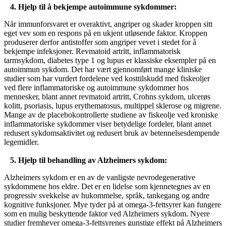
4. Hjelp til å bekjempe autoimmune sykdommer:
Når immunforsvaret er overaktivt, angriper og skader kroppen sitt
eget vev som en respons på en ukjent utløsende faktor. Kroppen
produserer derfor antistoffer som angriper vevet i stedet for å
bekjempe infeksjoner. Revmatoid artritt, inflammatorisk
tarmsykdom, diabetes type 1 og lupus er klassiske eksempler på en
autoimmun sykdom. Det har vært gjennomført mange kliniske
studier som har vurdert fordelene ved kosttilskudd med fiskeoljer
ved flere inflammatoriske og autoimmune sykdommer hos
mennesker, blant annet revmatoid artritt, Crohns sykdom, ulcerøs
kolitt, psoriasis, lupus erythematosus, multippel sklerose og migrene.
Mange av de placebokontrollerte studiene av fiskeolje ved kroniske
inflammatoriske sykdommer viser betydelige fordeler, blant annet
redusert sykdomsaktivitet og redusert bruk av betennelsesdempende
legemidler.
5. Hjelp til behandling av Alzheimers sykdom:
Alzheimers sykdom er en av de vanligste nevrodegenerative
sykdommene hos eldre. Det er en lidelse som kjennetegnes av en
progressiv svekkelse av hukommelse, språk, tankegang og andre
kognitive funksjoner. Mye tyder på at omega-3-fettsyrer kan fungere
som en mulig beskyttende faktor ved Alzheimers sykdom. Nyere
studier fremhever omega-3-fettsyrenes gunstige effekt på Alzheimers