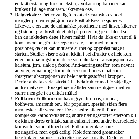
en kjøtterstatning for sin tekstur, avokado og bananer kan
brukes til å lage moussen, iskremen osv.
Belgvekster:
Det er vanlig å tro at et vegansk kosthold
mangler proteiner på grunn av kostholdsrestriksjonene.
Likevel, å erstatte de animalske proteinene med linser, kikerter
og bønner gjør kostholdet rikt på protein og jern. Ideelt sett
kan du inkludere dette i hvert måltid. Hvis du ikke er vant til å
konsumere belgfrukter regelmessig, start med mindre
porsjoner, da det kan indusere surhet og oppblåst mage i
starten. Studier viser også at lektin i belgfrukter og hele korn
er en anti-næringsforbindelse som blokkerer absorpsjonen av
kalsium, jern, sink og fosfor. Anti-næringsstoffer, som navnet
antyder, er naturlige forbindelser som finnes i mat som
forstyrrer absorpsjonen av hele næringsstoffet i kroppen.
Derfor anbefales det sterkt å ha belgfrukter med forskjellige
andre matvarer i forskjellige måltider sammenlignet med en
større mengde i ett enkelt måltid.
Fullkorn:
Fullkorn som havregryn, brun ris, quinoa,
bokhvete, amaranth osv. blir populært, spesielt siden flere
mennesker blir veganere. De er bedre kilder til fiber,
komplekse karbohydrater og andre næringsstoffer ettersom kli
og kimen deres er intakt sammenlignet med andre bearbeidede
kornsorter som raffinert mel. Fullkorn er ikke bare
næringsrikt, men også deilig! Kok dem med grønnsaker,
belgfrukter i supper, gryteretter og vær kreativ. De legger til