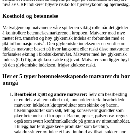
nivå av CRP indikerer høyere risiko for hjertesykdom og hjerneslag.
Kosthold og betennelse
Matvalgene og matvanene våre spiller en viktig rolle når det gjelder
å kontrollere betennelsesmarkørene i kroppen. Matvarer med mye
mettet fett, transfett og høy glykemisk indeks er forbundet med et
økt inflammasjonsnivå. Den glykemiske indeksen er en verdi som
tildeles matvarer basert på hvor langsomt eller raskt disse matvarene
forårsaker økning i blodsukkernivået. Matvarer med lav glykemisk
indeks (GI) frigjør glukose sakte og jevnt. Matvarer som ligger høyt
på den glykemiske indeksen, frigjør glukose raskt.
Her er 5 typer betennelsesskapende matvarer du bør
unngå
Bearbeidet kjøtt og andre matvarer:
Selv om bearbeiding
er en del av all emballert mat, inneholder sterkt bearbeidede
matvarer, inkludert kjøttprodukter som skinke og bacon,
tilsetningsstoffer som salt, fett og konserveringsmidler som
øker betennelsen i kroppen. Bacon, pølser, pølser osv. regnes
også som svært kreftfremkallende på grunn av nitratinnholdet.
I tillegg har ferdigpakkede produkter som ketchup,
salatdressinger og juice et høyt innhold av tilsatt sukker, noe