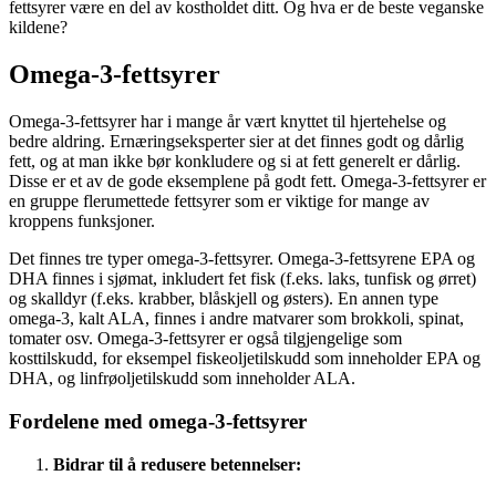
fettsyrer være en del av kostholdet ditt. Og hva er de beste veganske
kildene?
Omega-3-fettsyrer
Omega-3-fettsyrer har i mange år vært knyttet til hjertehelse og
bedre aldring. Ernæringseksperter sier at det finnes godt og dårlig
fett, og at man ikke bør konkludere og si at fett generelt er dårlig.
Disse er et av de gode eksemplene på godt fett. Omega-3-fettsyrer er
en gruppe flerumettede fettsyrer som er viktige for mange av
kroppens funksjoner.
Det finnes tre typer omega-3-fettsyrer. Omega-3-fettsyrene EPA og
DHA finnes i sjømat, inkludert fet fisk (f.eks. laks, tunfisk og ørret)
og skalldyr (f.eks. krabber, blåskjell og østers). En annen type
omega-3, kalt ALA, finnes i andre matvarer som brokkoli, spinat,
tomater osv. Omega-3-fettsyrer er også tilgjengelige som
kosttilskudd, for eksempel fiskeoljetilskudd som inneholder EPA og
DHA, og linfrøoljetilskudd som inneholder ALA.
Fordelene med omega-3-fettsyrer
Bidrar til å redusere betennelser: