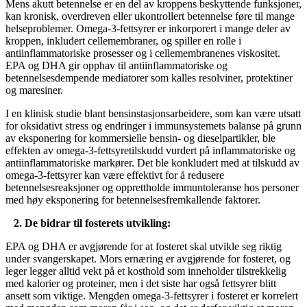
Mens akutt betennelse er en del av kroppens beskyttende funksjoner,
kan kronisk, overdreven eller ukontrollert betennelse føre til mange
helseproblemer. Omega-3-fettsyrer er inkorporert i mange deler av
kroppen, inkludert cellemembraner, og spiller en rolle i
antiinflammatoriske prosesser og i cellemembranenes viskositet.
EPA og DHA gir opphav til antiinflammatoriske og
betennelsesdempende mediatorer som kalles resolviner, protektiner
og maresiner.
I en klinisk studie blant bensinstasjonsarbeidere, som kan være utsatt
for oksidativt stress og endringer i immunsystemets balanse på grunn
av eksponering for kommersielle bensin- og dieselpartikler, ble
effekten av omega-3-fettsyretilskudd vurdert på inflammatoriske og
antiinflammatoriske markører. Det ble konkludert med at tilskudd av
omega-3-fettsyrer kan være effektivt for å redusere
betennelsesreaksjoner og opprettholde immuntoleranse hos personer
med høy eksponering for betennelsesfremkallende faktorer.
2. De bidrar til fosterets utvikling:
EPA og DHA er avgjørende for at fosteret skal utvikle seg riktig
under svangerskapet. Mors ernæring er avgjørende for fosteret, og
leger legger alltid vekt på et kosthold som inneholder tilstrekkelig
med kalorier og proteiner, men i det siste har også fettsyrer blitt
ansett som viktige. Mengden omega-3-fettsyrer i fosteret er korrelert