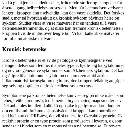
ved å gjenkjenne skadede celler, irriterende stoffer og patogener for
å sette i gang helbredelsesprosessen. Men når betennelsen vedvarer
lenger i kroppen enn nødvendig, kan den være skadelig. Det forskes
stadig mer på hvordan akutt og kronisk sykdom påvirker helse og
sykdom. Studier viser at visse matvarer har en tendens til å være
betennelsesfremmende, og at disse kan fremme kronisk betennelse i
kroppen hvis de inntas over lengre tid. Vi kan kalle slike matvarer
for inflammatoriske matvarer.
Kronisk betennelse
Kronisk betennelse er et av de patologiske kjennetegnene ved
mange lidelser som fedme, diabetes type 2, hjerte- og karsykdommer
og nevrodegenerative sykdommer som Alzheimers sykdom. Det kan
også føre til autoimmune sykdommer som revmatoid artritt,
inflammatorisk tarmsykdom og lupus, der kroppen feilaktig angriper
seg selv og oppfatter de friske cellene som en trussel.
Symptomene på kronisk betennelse kan vise seg på ulike måter, som
feber, tretthet, munnsår, leddsmerter, brystsmerter, magesmerter osv.
Det anbefales imidlertid alltid å oppsøke lege før man konkluderer
om en tilstand. Inflammasjonsnivåene i kroppen kan kontrolleres
ved hjelp av en CRP-test, det vil si en test for C-reaktivt protein. C-
reaktivt protein er en type protein som produseres i leveren, og som
sendes ut i blodet som en respons på tegn på betennelse. Et høyere