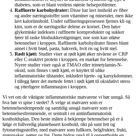
diabetes, som er blant verdens største helseproblemer.
Raffinerte karbohydrater:
Disse har lavt innhold av fiber
og andre næringsstoffer som vitaminer og mineraler, men ikke
lavt kaloriinnhold. Under raffineringsprosessen fjernes kli og
kim, som er de næringsrike delene av kornet. Den høye
glykemiske indeksen i raffinerte kornprodukter og sukker
fører til raske blodsukkerstigninger, noe som kan utløse
betennelser i kroppen. Raffinerte karbohydrater finnes blant
annet i hvitt brød, pasta, bakverk, hvit ris og hvitt mel.
Rødt kjøtt:
Studier viser at rødt kjøtt øker nivåene av CRP
eller C-reaktivt protein i kroppen, en markør for betennelse.
Nyere studier viser også at TMAO eller trimetylamin-N-
oksid, som finnes i rødt kjøtt, er knyttet til ulike
inflammatoriske tilstander, inkludert hjerte- og karsykdommer.
I tillegg fører det mettede fettet i rødt kjøtt til oksidativt stress
og ytterligere inflammasjon i kroppen.
Vi vet om de viktigste inflammatoriske matvarene vi bør unngå. Så
hva bør vi spise i stedet? Å velge ut matvarer som er
betennelsesdempende og samtidig unngå matvarer som er
betennelsesfremmende, er sentralt i en antiinflammatorisk
kostholdsplan. Den beste måten å bekjempe betennelser på er å
følge et fullverdig plantebasert kosthold, rikt på sunt fett og
fytonæringsstoffer, med matvarer som fullkorn, belgfrukter, frukt,
grønnsaker, nøtter og frø. Dette bidrar også til å opprettholde en