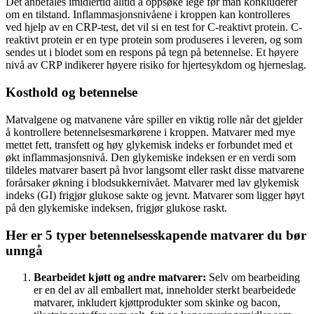
Det anbefales imidlertid alltid å oppsøke lege før man konkluderer
om en tilstand. Inflammasjonsnivåene i kroppen kan kontrolleres
ved hjelp av en CRP-test, det vil si en test for C-reaktivt protein. C-
reaktivt protein er en type protein som produseres i leveren, og som
sendes ut i blodet som en respons på tegn på betennelse. Et høyere
nivå av CRP indikerer høyere risiko for hjertesykdom og hjerneslag.
Kosthold og betennelse
Matvalgene og matvanene våre spiller en viktig rolle når det gjelder
å kontrollere betennelsesmarkørene i kroppen. Matvarer med mye
mettet fett, transfett og høy glykemisk indeks er forbundet med et
økt inflammasjonsnivå. Den glykemiske indeksen er en verdi som
tildeles matvarer basert på hvor langsomt eller raskt disse matvarene
forårsaker økning i blodsukkernivået. Matvarer med lav glykemisk
indeks (GI) frigjør glukose sakte og jevnt. Matvarer som ligger høyt
på den glykemiske indeksen, frigjør glukose raskt.
Her er 5 typer betennelsesskapende matvarer du bør
unngå
Bearbeidet kjøtt og andre matvarer:
Selv om bearbeiding
er en del av all emballert mat, inneholder sterkt bearbeidede
matvarer, inkludert kjøttprodukter som skinke og bacon,