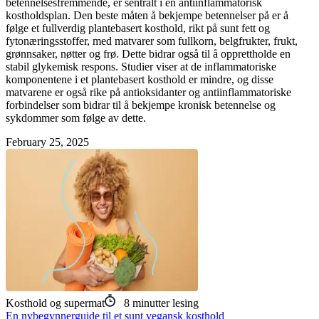
betennelsesfremmende, er sentralt i en antiinflammatorisk
kostholdsplan. Den beste måten å bekjempe betennelser på er å
følge et fullverdig plantebasert kosthold, rikt på sunt fett og
fytonæringsstoffer, med matvarer som fullkorn, belgfrukter, frukt,
grønnsaker, nøtter og frø. Dette bidrar også til å opprettholde en
stabil glykemisk respons. Studier viser at de inflammatoriske
komponentene i et plantebasert kosthold er mindre, og disse
matvarene er også rike på antioksidanter og antiinflammatoriske
forbindelser som bidrar til å bekjempe kronisk betennelse og
sykdommer som følge av dette.
February 25, 2025
Kosthold og supermat
8
minutter lesing
En nybegynnerguide til et sunt vegansk kosthold