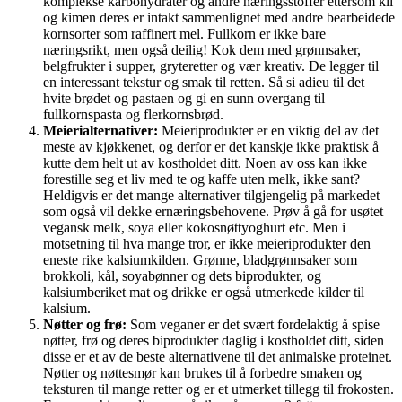
komplekse karbohydrater og andre næringsstoffer ettersom kli
og kimen deres er intakt sammenlignet med andre bearbeidede
kornsorter som raffinert mel. Fullkorn er ikke bare
næringsrikt, men også deilig! Kok dem med grønnsaker,
belgfrukter i supper, gryteretter og vær kreativ. De legger til
en interessant tekstur og smak til retten. Så si adieu til det
hvite brødet og pastaen og gi en sunn overgang til
fullkornspasta og flerkornsbrød.
Meierialternativer:
Meieriprodukter er en viktig del av det
meste av kjøkkenet, og derfor er det kanskje ikke praktisk å
kutte dem helt ut av kostholdet ditt. Noen av oss kan ikke
forestille seg et liv med te og kaffe uten melk, ikke sant?
Heldigvis er det mange alternativer tilgjengelig på markedet
som også vil dekke ernæringsbehovene. Prøv å gå for usøtet
vegansk melk, soya eller kokosnøttyoghurt etc. Men i
motsetning til hva mange tror, ​​er ikke meieriprodukter den
eneste rike kalsiumkilden. Grønne, bladgrønnsaker som
brokkoli, kål, soyabønner og dets biprodukter, og
kalsiumberiket mat og drikke er også utmerkede kilder til
kalsium.
Nøtter og frø:
Som veganer er det svært fordelaktig å spise
nøtter, frø og deres biprodukter daglig i kostholdet ditt, siden
disse er et av de beste alternativene til det animalske proteinet.
Nøtter og nøttesmør kan brukes til å forbedre smaken og
teksturen til mange retter og er et utmerket tillegg til frokosten.