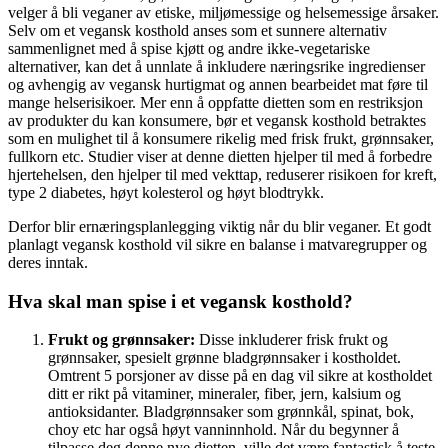
velger å bli veganer av etiske, miljømessige og helsemessige årsaker.
Selv om et vegansk kosthold anses som et sunnere alternativ
sammenlignet med å spise kjøtt og andre ikke-vegetariske
alternativer, kan det å unnlate å inkludere næringsrike ingredienser
og avhengig av vegansk hurtigmat og annen bearbeidet mat føre til
mange helserisikoer. Mer enn å oppfatte dietten som en restriksjon
av produkter du kan konsumere, bør et vegansk kosthold betraktes
som en mulighet til å konsumere rikelig med frisk frukt, grønnsaker,
fullkorn etc. Studier viser at denne dietten hjelper til med å forbedre
hjertehelsen, den hjelper til med vekttap, reduserer risikoen for kreft,
type 2 diabetes, høyt kolesterol og høyt blodtrykk.
Derfor blir ernæringsplanlegging viktig når du blir veganer. Et godt
planlagt vegansk kosthold vil sikre en balanse i matvaregrupper og
deres inntak.
Hva skal man spise i et vegansk kosthold?
Frukt og grønnsaker:
Disse inkluderer frisk frukt og
grønnsaker, spesielt grønne bladgrønnsaker i kostholdet.
Omtrent 5 porsjoner av disse på en dag vil sikre at kostholdet
ditt er rikt på vitaminer, mineraler, fiber, jern, kalsium og
antioksidanter. Bladgrønnsaker som grønnkål, spinat, bok,
choy etc har også høyt vanninnhold. Når du begynner å
tilpasse deg denne nye dietten, ville det være fantastisk å teste