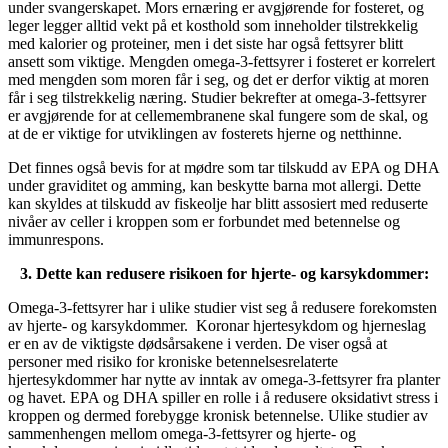
under svangerskapet. Mors ernæring er avgjørende for fosteret, og
leger legger alltid vekt på et kosthold som inneholder tilstrekkelig
med kalorier og proteiner, men i det siste har også fettsyrer blitt
ansett som viktige. Mengden omega-3-fettsyrer i fosteret er korrelert
med mengden som moren får i seg, og det er derfor viktig at moren
får i seg tilstrekkelig næring. Studier bekrefter at omega-3-fettsyrer
er avgjørende for at cellemembranene skal fungere som de skal, og
at de er viktige for utviklingen av fosterets hjerne og netthinne.
Det finnes også bevis for at mødre som tar tilskudd av EPA og DHA
under graviditet og amming, kan beskytte barna mot allergi. Dette
kan skyldes at tilskudd av fiskeolje har blitt assosiert med reduserte
nivåer av celler i kroppen som er forbundet med betennelse og
immunrespons.
3. Dette kan redusere risikoen for hjerte- og karsykdommer:
Omega-3-fettsyrer har i ulike studier vist seg å redusere forekomsten
av hjerte- og karsykdommer. Koronar hjertesykdom og hjerneslag
er en av de viktigste dødsårsakene i verden. De viser også at
personer med risiko for kroniske betennelsesrelaterte
hjertesykdommer har nytte av inntak av omega-3-fettsyrer fra planter
og havet. EPA og DHA spiller en rolle i å redusere oksidativt stress i
kroppen og dermed forebygge kronisk betennelse. Ulike studier av
sammenhengen mellom omega-3-fettsyrer og hjerte- og