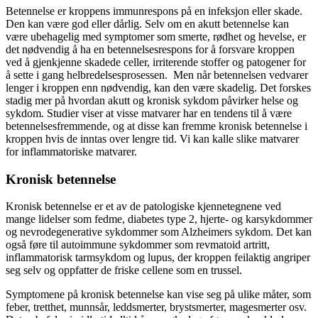
Betennelse er kroppens immunrespons på en infeksjon eller skade.
Den kan være god eller dårlig. Selv om en akutt betennelse kan
være ubehagelig med symptomer som smerte, rødhet og hevelse, er
det nødvendig å ha en betennelsesrespons for å forsvare kroppen
ved å gjenkjenne skadede celler, irriterende stoffer og patogener for
å sette i gang helbredelsesprosessen. Men når betennelsen vedvarer
lenger i kroppen enn nødvendig, kan den være skadelig. Det forskes
stadig mer på hvordan akutt og kronisk sykdom påvirker helse og
sykdom. Studier viser at visse matvarer har en tendens til å være
betennelsesfremmende, og at disse kan fremme kronisk betennelse i
kroppen hvis de inntas over lengre tid. Vi kan kalle slike matvarer
for inflammatoriske matvarer.
Kronisk betennelse
Kronisk betennelse er et av de patologiske kjennetegnene ved
mange lidelser som fedme, diabetes type 2, hjerte- og karsykdommer
og nevrodegenerative sykdommer som Alzheimers sykdom. Det kan
også føre til autoimmune sykdommer som revmatoid artritt,
inflammatorisk tarmsykdom og lupus, der kroppen feilaktig angriper
seg selv og oppfatter de friske cellene som en trussel.
Symptomene på kronisk betennelse kan vise seg på ulike måter, som
feber, tretthet, munnsår, leddsmerter, brystsmerter, magesmerter osv.