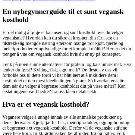
En nybegynnerguide til et sunt vegansk
kosthold
Er det mulig å følge et balansert og sunt kosthold hvis du velger
veganisme? Hvordan kan du sikre at kroppen din får i seg en
tilstrekkelig mengde næring ettersom mange tror kjøtt, fjærfe og
meieriprodukter er nødvendige for et komplett måltid? Her er det du
trenger å vite om vegansk kosthold hvis du er ny på konseptet.
Tenk på noen sunne alternativer for protein- og kalsiumrik mat. Hva
tenker du først? Kylling, fisk, egg, melk? De fleste av oss vil
forholde oss til dette fordi vi har blitt lært at å inkludere dem i
kostholdet er den mest ideelle tingen å gjøre. Så hvordan erstatte
dem når du velger å begrense kostholdet ditt på visse måter? Kan
erstatningene vært bedre? La oss få en detaljsjekk.
Hva er et vegansk kosthold?
Veganere velger å unngå inntak av alle animalske produkter og
deres derivater. Kjøtt, fjærfe, fisk, meieriprodukter, egg og honning
er begrenset i et vegansk kosthold. Derfor vil de veganske stiftene
være hele korn, frukt, grønnsaker, belgfrukter, frø og nøtter. Folk