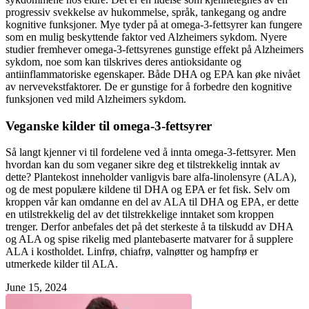
progressiv svekkelse av hukommelse, språk, tankegang og andre
kognitive funksjoner. Mye tyder på at omega-3-fettsyrer kan fungere
som en mulig beskyttende faktor ved Alzheimers sykdom. Nyere
studier fremhever omega-3-fettsyrenes gunstige effekt på Alzheimers
sykdom, noe som kan tilskrives deres antioksidante og
antiinflammatoriske egenskaper. Både DHA og EPA kan øke nivået
av nervevekstfaktorer. De er gunstige for å forbedre den kognitive
funksjonen ved mild Alzheimers sykdom.
Veganske kilder til omega-3-fettsyrer
Så langt kjenner vi til fordelene ved å innta omega-3-fettsyrer. Men
hvordan kan du som veganer sikre deg et tilstrekkelig inntak av
dette? Plantekost inneholder vanligvis bare alfa-linolensyre (ALA),
og de mest populære kildene til DHA og EPA er fet fisk. Selv om
kroppen vår kan omdanne en del av ALA til DHA og EPA, er dette
en utilstrekkelig del av det tilstrekkelige inntaket som kroppen
trenger. Derfor anbefales det på det sterkeste å ta tilskudd av DHA
og ALA og spise rikelig med plantebaserte matvarer for å supplere
ALA i kostholdet. Linfrø, chiafrø, valnøtter og hampfrø er
utmerkede kilder til ALA.
June 15, 2024