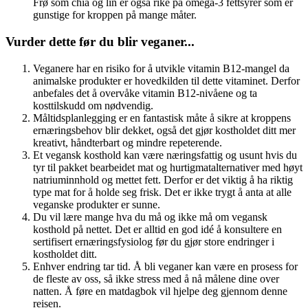
Frø som chia og lin er også rike på omega-3 fettsyrer som er
gunstige for kroppen på mange måter.
Vurder dette før du blir veganer...
Veganere har en risiko for å utvikle vitamin B12-mangel da
animalske produkter er hovedkilden til dette vitaminet. Derfor
anbefales det å overvåke vitamin B12-nivåene og ta
kosttilskudd om nødvendig.
Måltidsplanlegging er en fantastisk måte å sikre at kroppens
ernæringsbehov blir dekket, også det gjør kostholdet ditt mer
kreativt, håndterbart og mindre repeterende.
Et vegansk kosthold kan være næringsfattig og usunt hvis du
tyr til pakket bearbeidet mat og hurtigmatalternativer med høyt
natriuminnhold og mettet fett. Derfor er det viktig å ha riktig
type mat for å holde seg frisk. Det er ikke trygt å anta at alle
veganske produkter er sunne.
Du vil lære mange hva du må og ikke må om vegansk
kosthold på nettet. Det er alltid en god idé å konsultere en
sertifisert ernæringsfysiolog før du gjør store endringer i
kostholdet ditt.
Enhver endring tar tid. Å bli veganer kan være en prosess for
de fleste av oss, så ikke stress med å nå målene dine over
natten. Å føre en matdagbok vil hjelpe deg gjennom denne
reisen.