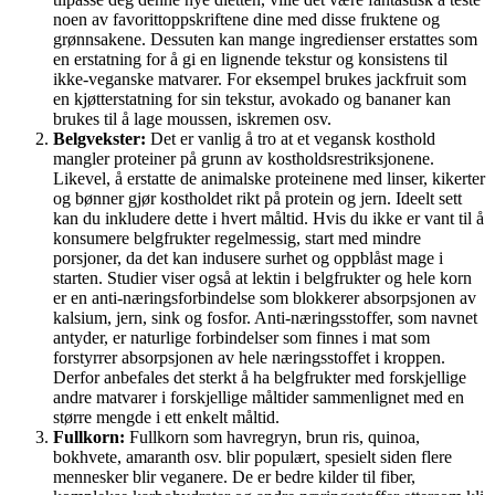
noen av favorittoppskriftene dine med disse fruktene og
grønnsakene. Dessuten kan mange ingredienser erstattes som
en erstatning for å gi en lignende tekstur og konsistens til
ikke-veganske matvarer. For eksempel brukes jackfruit som
en kjøtterstatning for sin tekstur, avokado og bananer kan
brukes til å lage moussen, iskremen osv.
Belgvekster:
Det er vanlig å tro at et vegansk kosthold
mangler proteiner på grunn av kostholdsrestriksjonene.
Likevel, å erstatte de animalske proteinene med linser, kikerter
og bønner gjør kostholdet rikt på protein og jern. Ideelt sett
kan du inkludere dette i hvert måltid. Hvis du ikke er vant til å
konsumere belgfrukter regelmessig, start med mindre
porsjoner, da det kan indusere surhet og oppblåst mage i
starten. Studier viser også at lektin i belgfrukter og hele korn
er en anti-næringsforbindelse som blokkerer absorpsjonen av
kalsium, jern, sink og fosfor. Anti-næringsstoffer, som navnet
antyder, er naturlige forbindelser som finnes i mat som
forstyrrer absorpsjonen av hele næringsstoffet i kroppen.
Derfor anbefales det sterkt å ha belgfrukter med forskjellige
andre matvarer i forskjellige måltider sammenlignet med en
større mengde i ett enkelt måltid.
Fullkorn:
Fullkorn som havregryn, brun ris, quinoa,
bokhvete, amaranth osv. blir populært, spesielt siden flere
mennesker blir veganere. De er bedre kilder til fiber,