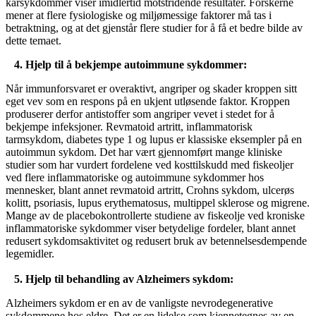
karsykdommer viser imidlertid motstridende resultater. Forskerne
mener at flere fysiologiske og miljømessige faktorer må tas i
betraktning, og at det gjenstår flere studier for å få et bedre bilde av
dette temaet.
4. Hjelp til å bekjempe autoimmune sykdommer:
Når immunforsvaret er overaktivt, angriper og skader kroppen sitt
eget vev som en respons på en ukjent utløsende faktor. Kroppen
produserer derfor antistoffer som angriper vevet i stedet for å
bekjempe infeksjoner. Revmatoid artritt, inflammatorisk
tarmsykdom, diabetes type 1 og lupus er klassiske eksempler på en
autoimmun sykdom. Det har vært gjennomført mange kliniske
studier som har vurdert fordelene ved kosttilskudd med fiskeoljer
ved flere inflammatoriske og autoimmune sykdommer hos
mennesker, blant annet revmatoid artritt, Crohns sykdom, ulcerøs
kolitt, psoriasis, lupus erythematosus, multippel sklerose og migrene.
Mange av de placebokontrollerte studiene av fiskeolje ved kroniske
inflammatoriske sykdommer viser betydelige fordeler, blant annet
redusert sykdomsaktivitet og redusert bruk av betennelsesdempende
legemidler.
5. Hjelp til behandling av Alzheimers sykdom:
Alzheimers sykdom er en av de vanligste nevrodegenerative
sykdommene hos eldre. Det er en lidelse som kjennetegnes av en