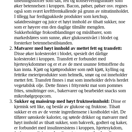
tilsetningsstoffer som salt, fett og konserveringsmidler som
øker betennelsen i kroppen. Bacon, pølser, pølser osv. regnes
også som svært kreftfremkallende på grunn av nitratinnholdet.
I tillegg har ferdigpakkede produkter som ketchup,
salatdressinger og juice et høyt innhold av tilsatt sukker, noe
som er høyere enn den daglige tilmålte mengden.
Sukkerholdige frokostblandinger og müslibarer, som
markedsføres som sunne, øker glukosenivået i blodet og
forsterker betennelsestilstanden.
Matvarer med høyt innhold av mettet fett og transfett:
Disse øker kolesterolet i blodet, spesielt det dårlige
kolesterolet i kroppen. Transfett er forbundet med
hjertesykdommer og er et av de mest usunne fettstoffene du
kan innta. Kjøtt og kjøttprodukter som rødt kjøtt, kylling og
fettrike meieriprodukter som helmelk, smør og ost inneholder
mettet fett. Transfett finnes i mat som inneholder delvis herdet
vegetabilsk olje. Dette finnes i frityrstekt mat som pommes
frites, smultringer osv., bakervarer og bearbeidet snacks som
mikrobølgepopcorn.
Sukker og maissirup med høyt fruktoseinnhold:
Disse er
kjemisk sett like, og består av glukose og fruktose. Tilsatt
sukker er en av de verste ingrediensene i kostholdet vårt. De
tilfører uønskede kalorier, og søtede drikker og matvarer med
høyt innhold av tilsatt sukker, som bakverk, godteri og kaker,
er forbundet med insulinresistens i kroppen, hjertesykdom,