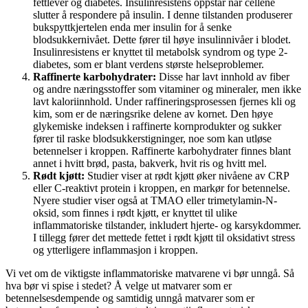
fettlever og diabetes. Insulinresistens oppstår når cellene
slutter å respondere på insulin. I denne tilstanden produserer
bukspyttkjertelen enda mer insulin for å senke
blodsukkernivået. Dette fører til høye insulinnivåer i blodet.
Insulinresistens er knyttet til metabolsk syndrom og type 2-
diabetes, som er blant verdens største helseproblemer.
Raffinerte karbohydrater:
Disse har lavt innhold av fiber
og andre næringsstoffer som vitaminer og mineraler, men ikke
lavt kaloriinnhold. Under raffineringsprosessen fjernes kli og
kim, som er de næringsrike delene av kornet. Den høye
glykemiske indeksen i raffinerte kornprodukter og sukker
fører til raske blodsukkerstigninger, noe som kan utløse
betennelser i kroppen. Raffinerte karbohydrater finnes blant
annet i hvitt brød, pasta, bakverk, hvit ris og hvitt mel.
Rødt kjøtt:
Studier viser at rødt kjøtt øker nivåene av CRP
eller C-reaktivt protein i kroppen, en markør for betennelse.
Nyere studier viser også at TMAO eller trimetylamin-N-
oksid, som finnes i rødt kjøtt, er knyttet til ulike
inflammatoriske tilstander, inkludert hjerte- og karsykdommer.
I tillegg fører det mettede fettet i rødt kjøtt til oksidativt stress
og ytterligere inflammasjon i kroppen.
Vi vet om de viktigste inflammatoriske matvarene vi bør unngå. Så
hva bør vi spise i stedet? Å velge ut matvarer som er
betennelsesdempende og samtidig unngå matvarer som er