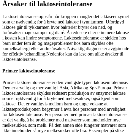
Årsaker til laktoseintoleranse
Laktoseintoleranse oppstår når kroppen mangler det laktaseenzymet
som er nødvendig for å bryte ned laktose i tynntarmen. Ufordøyd
laktose går til tykktarmen hvor bakterier bryter den ned, og
forårsaker magekramper og diaré. Å redusere eller eliminere laktose
i kosten kan lindre symptomene. Laktoseintoleranse er sjelden hos
barn under fem år, og mageproblemer hos barn skyldes ofte
kumelksallergi eller andre årsaker. Nøyaktig diagnose er avgjørende
for effektiv behandling.Nedenfor kan du lese om ulike årsaker til
laktoseintoleranse.
Primær laktoseintoleranse
Primær laktoseintoleranse er den vanligste typen laktoseintoleranse.
Den er arvelig og mer vanlig i Asia, Afrika og Sør-Europa. Primær
laktoseintoleranse skyldes redusert produksjon av enzymet laktase
som er nødvendig for å bryte ned melkesukker, også kjent som
laktose. Det er vanligvis mellom barn og unge voksne at
laktaseproduksjonen begynner å avta hos personer med arvelighet
for laktoseintoleranse. For personer med primær laktoseintoleranse
er det vanlig å ha problemer med matvarer som inneholder mye
melkesukker, som melk. På den annen side fungerer matvarer som
ikke inneholder så mye melkesukker ofte bra. Eksempler på slike