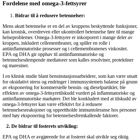
Fordelene med omega-3-fettsyrer
Bidrar til å redusere betennelser:
Mens akutt betennelse er en del av kroppens beskyttende funksjoner,
kan kronisk, overdreven eller ukontrollert betennelse føre til mange
helseproblemer. Omega-3-fettsyrer er inkorporert i mange deler av
kroppen, inkludert cellemembraner, og spiller en rolle i
antiinflammatoriske prosesser og i cellemembranenes viskositet.
EPA og DHA gir opphav til antiinflammatoriske og
betennelsesdempende mediatorer som kalles resolviner, protektiner
og maresiner.
I en klinisk studie blant bensinstasjonsarbeidere, som kan være utsatt
for oksidativt stress og endringer i immunsystemets balanse på grunn
av eksponering for kommersielle bensin- og dieselpartikler, ble
effekten av omega-3-fettsyretilskudd vurdert på inflammatoriske og
antiinflammatoriske markører. Det ble konkludert med at tilskudd av
omega-3-fettsyrer kan være effektivt for å redusere
betennelsesreaksjoner og opprettholde immuntoleranse hos personer
med høy eksponering for betennelsesfremkallende faktorer.
2. De bidrar til fosterets utvikling:
EPA og DHA er avgjørende for at fosteret skal utvikle seg riktig