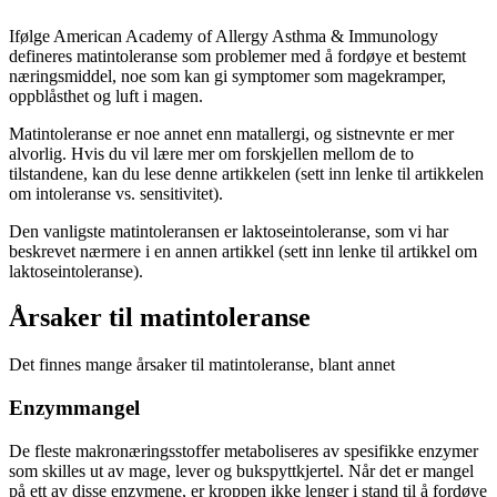
Ifølge American Academy of Allergy Asthma & Immunology
defineres matintoleranse som problemer med å fordøye et bestemt
næringsmiddel, noe som kan gi symptomer som magekramper,
oppblåsthet og luft i magen.
Matintoleranse er noe annet enn matallergi, og sistnevnte er mer
alvorlig. Hvis du vil lære mer om forskjellen mellom de to
tilstandene, kan du lese denne artikkelen (sett inn lenke til artikkelen
om intoleranse vs. sensitivitet).
Den vanligste matintoleransen er laktoseintoleranse, som vi har
beskrevet nærmere i en annen artikkel (sett inn lenke til artikkel om
laktoseintoleranse).
Årsaker til matintoleranse
Det finnes mange årsaker til matintoleranse, blant annet
Enzymmangel
De fleste makronæringsstoffer metaboliseres av spesifikke enzymer
som skilles ut av mage, lever og bukspyttkjertel. Når det er mangel
på ett av disse enzymene, er kroppen ikke lenger i stand til å fordøye