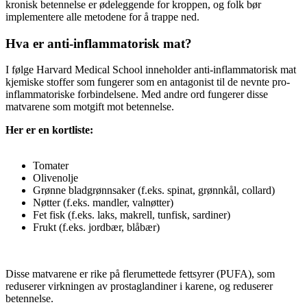
kronisk betennelse er ødeleggende for kroppen, og folk bør
implementere alle metodene for å trappe ned.
Hva er anti-inflammatorisk mat?
I følge Harvard Medical School inneholder anti-inflammatorisk mat
kjemiske stoffer som fungerer som en antagonist til de nevnte pro-
inflammatoriske forbindelsene. Med andre ord fungerer disse
matvarene som motgift mot betennelse.
Her er en kortliste:
Tomater
Olivenolje
Grønne bladgrønnsaker (f.eks. spinat, grønnkål, collard)
Nøtter (f.eks. mandler, valnøtter)
Fet fisk (f.eks. laks, makrell, tunfisk, sardiner)
Frukt (f.eks. jordbær, blåbær)
Disse matvarene er rike på flerumettede fettsyrer (PUFA), som
reduserer virkningen av prostaglandiner i karene, og reduserer
betennelse.