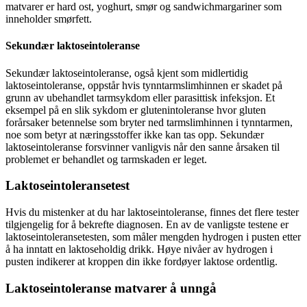
matvarer er hard ost, yoghurt, smør og sandwichmargariner som
inneholder smørfett.
Sekundær laktoseintoleranse
Sekundær laktoseintoleranse, også kjent som midlertidig
laktoseintoleranse, oppstår hvis tynntarmslimhinnen er skadet på
grunn av ubehandlet tarmsykdom eller parasittisk infeksjon. Et
eksempel på en slik sykdom er glutenintoleranse hvor gluten
forårsaker betennelse som bryter ned tarmslimhinnen i tynntarmen,
noe som betyr at næringsstoffer ikke kan tas opp. Sekundær
laktoseintoleranse forsvinner vanligvis når den sanne årsaken til
problemet er behandlet og tarmskaden er leget.
Laktoseintoleransetest
Hvis du mistenker at du har laktoseintoleranse, finnes det flere tester
tilgjengelig for å bekrefte diagnosen. En av de vanligste testene er
laktoseintoleransetesten, som måler mengden hydrogen i pusten etter
å ha inntatt en laktoseholdig drikk. Høye nivåer av hydrogen i
pusten indikerer at kroppen din ikke fordøyer laktose ordentlig.
Laktoseintoleranse matvarer å unngå