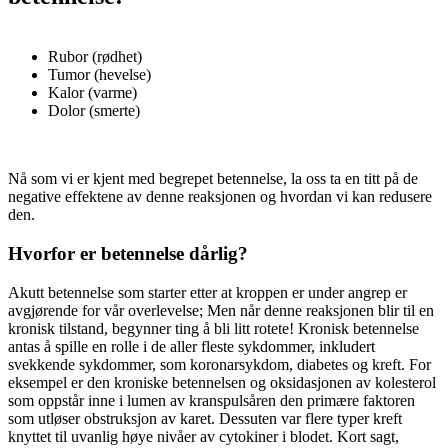
Rubor (rødhet)
Tumor (hevelse)
Kalor (varme)
Dolor (smerte)
Nå som vi er kjent med begrepet betennelse, la oss ta en titt på de
negative effektene av denne reaksjonen og hvordan vi kan redusere
den.
Hvorfor er betennelse dårlig?
Akutt betennelse som starter etter at kroppen er under angrep er
avgjørende for vår overlevelse; Men når denne reaksjonen blir til en
kronisk tilstand, begynner ting å bli litt rotete! Kronisk betennelse
antas å spille en rolle i de aller fleste sykdommer, inkludert
svekkende sykdommer, som koronarsykdom, diabetes og kreft. For
eksempel er den kroniske betennelsen og oksidasjonen av kolesterol
som oppstår inne i lumen av kranspulsåren den primære faktoren
som utløser obstruksjon av karet. Dessuten var flere typer kreft
knyttet til uvanlig høye nivåer av cytokiner i blodet. Kort sagt,