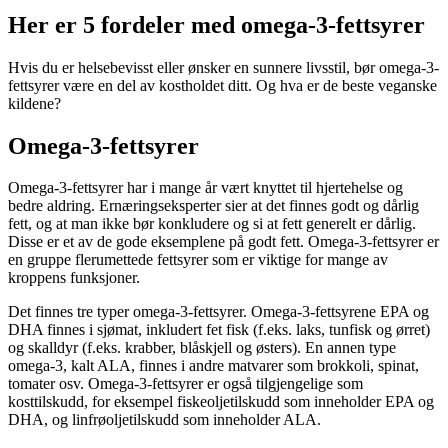
Her er 5 fordeler med omega-3-fettsyrer
Hvis du er helsebevisst eller ønsker en sunnere livsstil, bør omega-3-
fettsyrer være en del av kostholdet ditt. Og hva er de beste veganske
kildene?
Omega-3-fettsyrer
Omega-3-fettsyrer har i mange år vært knyttet til hjertehelse og
bedre aldring. Ernæringseksperter sier at det finnes godt og dårlig
fett, og at man ikke bør konkludere og si at fett generelt er dårlig.
Disse er et av de gode eksemplene på godt fett. Omega-3-fettsyrer er
en gruppe flerumettede fettsyrer som er viktige for mange av
kroppens funksjoner.
Det finnes tre typer omega-3-fettsyrer. Omega-3-fettsyrene EPA og
DHA finnes i sjømat, inkludert fet fisk (f.eks. laks, tunfisk og ørret)
og skalldyr (f.eks. krabber, blåskjell og østers). En annen type
omega-3, kalt ALA, finnes i andre matvarer som brokkoli, spinat,
tomater osv. Omega-3-fettsyrer er også tilgjengelige som
kosttilskudd, for eksempel fiskeoljetilskudd som inneholder EPA og
DHA, og linfrøoljetilskudd som inneholder ALA.