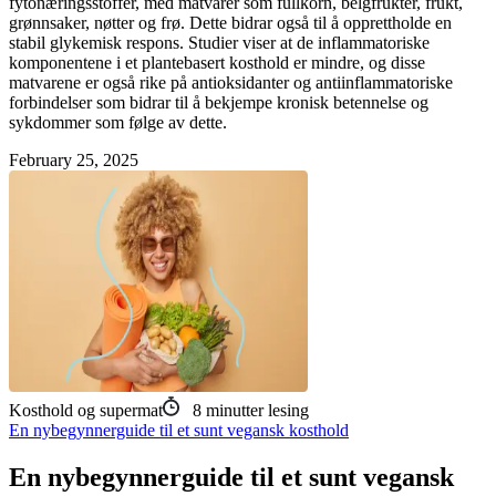
fytonæringsstoffer, med matvarer som fullkorn, belgfrukter, frukt,
grønnsaker, nøtter og frø. Dette bidrar også til å opprettholde en
stabil glykemisk respons. Studier viser at de inflammatoriske
komponentene i et plantebasert kosthold er mindre, og disse
matvarene er også rike på antioksidanter og antiinflammatoriske
forbindelser som bidrar til å bekjempe kronisk betennelse og
sykdommer som følge av dette.
February 25, 2025
Kosthold og supermat
8
minutter lesing
En nybegynnerguide til et sunt vegansk kosthold
En nybegynnerguide til et sunt vegansk