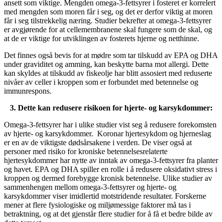
ansett som viktige. Mengden omega-3-fettsyrer i fosteret er korrelert
med mengden som moren får i seg, og det er derfor viktig at moren
får i seg tilstrekkelig næring. Studier bekrefter at omega-3-fettsyrer
er avgjørende for at cellemembranene skal fungere som de skal, og
at de er viktige for utviklingen av fosterets hjerne og netthinne.
Det finnes også bevis for at mødre som tar tilskudd av EPA og DHA
under graviditet og amming, kan beskytte barna mot allergi. Dette
kan skyldes at tilskudd av fiskeolje har blitt assosiert med reduserte
nivåer av celler i kroppen som er forbundet med betennelse og
immunrespons.
3. Dette kan redusere risikoen for hjerte- og karsykdommer:
Omega-3-fettsyrer har i ulike studier vist seg å redusere forekomsten
av hjerte- og karsykdommer. Koronar hjertesykdom og hjerneslag
er en av de viktigste dødsårsakene i verden. De viser også at
personer med risiko for kroniske betennelsesrelaterte
hjertesykdommer har nytte av inntak av omega-3-fettsyrer fra planter
og havet. EPA og DHA spiller en rolle i å redusere oksidativt stress i
kroppen og dermed forebygge kronisk betennelse. Ulike studier av
sammenhengen mellom omega-3-fettsyrer og hjerte- og
karsykdommer viser imidlertid motstridende resultater. Forskerne
mener at flere fysiologiske og miljømessige faktorer må tas i
betraktning, og at det gjenstår flere studier for å få et bedre bilde av