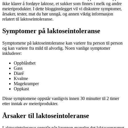
ikke klarer å fordøye laktose, et sukker som finnes i melk og andre
meieriprodukter. I dette blogginnlegget vil vi diskutere symptomer,
årsaker, tester, mat du bør unngå, og annen viktig informasjon
relatert til laktoseintoleranse.
Symptomer på laktoseintoleranse
Symptomene på laktoseintoleranse kan variere fra person til person
og kan variere fra mild til alvorlig. Noen vanlige symptomer
inkluderer:
Oppblåsthet
Gass
Diaré
Kvalme
Magekramper
Oppkast
Disse symptomene oppstår vanligvis innen 30 minutter til 2 timer
etter inntak av meieriprodukter.
Årsaker til laktoseintoleranse
Laktoseintoleranse oppstår når kroppen mangler det laktaseenzymet