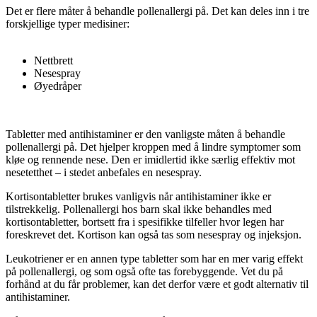
Det er flere måter å behandle pollenallergi på. Det kan deles inn i tre
forskjellige typer medisiner:
Nettbrett
Nesespray
Øyedråper
Tabletter med antihistaminer er den vanligste måten å behandle
pollenallergi på. Det hjelper kroppen med å lindre symptomer som
kløe og rennende nese. Den er imidlertid ikke særlig effektiv mot
nesetetthet – i stedet anbefales en nesespray.
Kortisontabletter brukes vanligvis når antihistaminer ikke er
tilstrekkelig. Pollenallergi hos barn skal ikke behandles med
kortisontabletter, bortsett fra i spesifikke tilfeller hvor legen har
foreskrevet det. Kortison kan også tas som nesespray og injeksjon.
Leukotriener er en annen type tabletter som har en mer varig effekt
på pollenallergi, og som også ofte tas forebyggende. Vet du på
forhånd at du får problemer, kan det derfor være et godt alternativ til
antihistaminer.