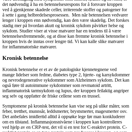
det nødvendig å ha en betennelsesrespons for å forsvare kroppen
ved å gjenkjenne skadede celler, irriterende stoffer og patogener for
å sette i gang helbredelsesprosessen. Men når betennelsen vedvarer
lenger i kroppen enn nødvendig, kan den være skadelig. Det forskes
stadig mer på hvordan akutt og kronisk sykdom påvirker helse og
sykdom. Studier viser at visse matvarer har en tendens til å være
betennelsesfremmende, og at disse kan fremme kronisk betennelse i
kroppen hvis de inntas over lengre tid. Vi kan kalle slike matvarer
for inflammatoriske matvarer.
Kronisk betennelse
Kronisk betennelse er et av de patologiske kjennetegnene ved
mange lidelser som fedme, diabetes type 2, hjerte- og karsykdommer
og nevrodegenerative sykdommer som Alzheimers sykdom. Det kan
også føre til autoimmune sykdommer som revmatoid artritt,
inflammatorisk tarmsykdom og lupus, der kroppen feilaktig angriper
seg selv og oppfatter de friske cellene som en trussel.
Symptomene på kronisk betennelse kan vise seg på ulike måter, som
feber, tretthet, munnsår, leddsmerter, brystsmerter, magesmerter osv.
Det anbefales imidlertid alltid å oppsøke lege før man konkluderer
om en tilstand. Inflammasjonsnivåene i kroppen kan kontrolleres
ved hjelp av en CRP-test, det vil si en test for C-reaktivt protein. C-