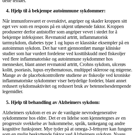
dette temaet.
4. Hjelp til å bekjempe autoimmune sykdommer:
Når immunforsvaret er overaktivt, angriper og skader kroppen sitt
eget vev som en respons på en ukjent utløsende faktor. Kroppen
produserer derfor antistoffer som angriper vevet i stedet for å
bekjempe infeksjoner. Revmatoid artritt, inflammatorisk
tarmsykdom, diabetes type 1 og lupus er klassiske eksempler på en
autoimmun sykdom. Det har vært gjennomført mange kliniske
studier som har vurdert fordelene ved kosttilskudd med fiskeoljer
ved flere inflammatoriske og autoimmune sykdommer hos
mennesker, blant annet revmatoid artritt, Crohns sykdom, ulcerøs
kolitt, psoriasis, lupus erythematosus, multippel sklerose og migrene.
Mange av de placebokontrollerte studiene av fiskeolje ved kroniske
inflammatoriske sykdommer viser betydelige fordeler, blant annet
redusert sykdomsaktivitet og redusert bruk av betennelsesdempende
legemidler.
5. Hjelp til behandling av Alzheimers sykdom:
Alzheimers sykdom er en av de vanligste nevrodegenerative
sykdommene hos eldre. Det er en lidelse som kjennetegnes av en
progressiv svekkelse av hukommelse, språk, tankegang og andre
kognitive funksjoner. Mye tyder på at omega-3-fettsyrer kan fungere
som en mulig beskyttende faktor ved Alzheimers sykdom. Nyere