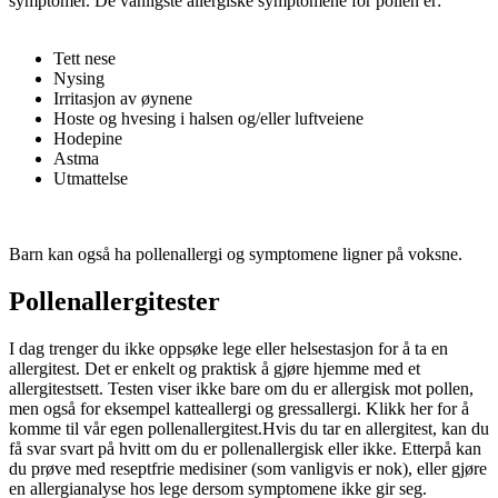
symptomer. De vanligste allergiske symptomene for pollen er:
Tett nese
Nysing
Irritasjon av øynene
Hoste og hvesing i halsen og/eller luftveiene
Hodepine
Astma
Utmattelse
Barn kan også ha pollenallergi og symptomene ligner på voksne.
Pollenallergitester
I dag trenger du ikke oppsøke lege eller helsestasjon for å ta en
allergitest. Det er enkelt og praktisk å gjøre hjemme med et
allergitestsett. Testen viser ikke bare om du er allergisk mot pollen,
men også for eksempel katteallergi og gressallergi. Klikk her for å
komme til vår egen pollenallergitest.Hvis du tar en allergitest, kan du
få svar svart på hvitt om du er pollenallergisk eller ikke. Etterpå kan
du prøve med reseptfrie medisiner (som vanligvis er nok), eller gjøre
en allergianalyse hos lege dersom symptomene ikke gir seg.