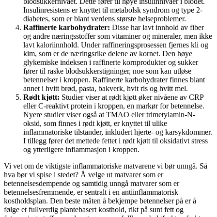
blodsukkernivået. Dette fører til høye insulinnivåer i blodet.
Insulinresistens er knyttet til metabolsk syndrom og type 2-
diabetes, som er blant verdens største helseproblemer.
Raffinerte karbohydrater:
Disse har lavt innhold av fiber
og andre næringsstoffer som vitaminer og mineraler, men ikke
lavt kaloriinnhold. Under raffineringsprosessen fjernes kli og
kim, som er de næringsrike delene av kornet. Den høye
glykemiske indeksen i raffinerte kornprodukter og sukker
fører til raske blodsukkerstigninger, noe som kan utløse
betennelser i kroppen. Raffinerte karbohydrater finnes blant
annet i hvitt brød, pasta, bakverk, hvit ris og hvitt mel.
Rødt kjøtt:
Studier viser at rødt kjøtt øker nivåene av CRP
eller C-reaktivt protein i kroppen, en markør for betennelse.
Nyere studier viser også at TMAO eller trimetylamin-N-
oksid, som finnes i rødt kjøtt, er knyttet til ulike
inflammatoriske tilstander, inkludert hjerte- og karsykdommer.
I tillegg fører det mettede fettet i rødt kjøtt til oksidativt stress
og ytterligere inflammasjon i kroppen.
Vi vet om de viktigste inflammatoriske matvarene vi bør unngå. Så
hva bør vi spise i stedet? Å velge ut matvarer som er
betennelsesdempende og samtidig unngå matvarer som er
betennelsesfremmende, er sentralt i en antiinflammatorisk
kostholdsplan. Den beste måten å bekjempe betennelser på er å
følge et fullverdig plantebasert kosthold, rikt på sunt fett og