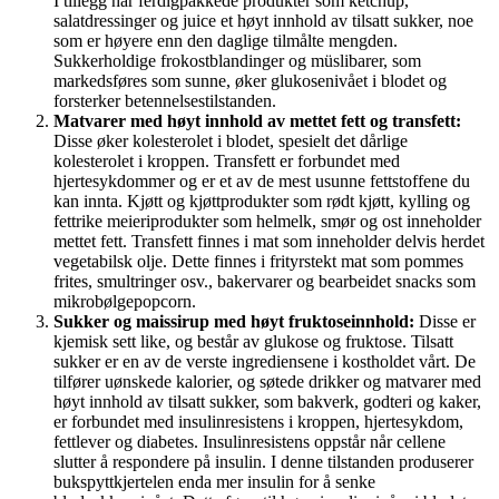
I tillegg har ferdigpakkede produkter som ketchup,
salatdressinger og juice et høyt innhold av tilsatt sukker, noe
som er høyere enn den daglige tilmålte mengden.
Sukkerholdige frokostblandinger og müslibarer, som
markedsføres som sunne, øker glukosenivået i blodet og
forsterker betennelsestilstanden.
Matvarer med høyt innhold av mettet fett og transfett:
Disse øker kolesterolet i blodet, spesielt det dårlige
kolesterolet i kroppen. Transfett er forbundet med
hjertesykdommer og er et av de mest usunne fettstoffene du
kan innta. Kjøtt og kjøttprodukter som rødt kjøtt, kylling og
fettrike meieriprodukter som helmelk, smør og ost inneholder
mettet fett. Transfett finnes i mat som inneholder delvis herdet
vegetabilsk olje. Dette finnes i frityrstekt mat som pommes
frites, smultringer osv., bakervarer og bearbeidet snacks som
mikrobølgepopcorn.
Sukker og maissirup med høyt fruktoseinnhold:
Disse er
kjemisk sett like, og består av glukose og fruktose. Tilsatt
sukker er en av de verste ingrediensene i kostholdet vårt. De
tilfører uønskede kalorier, og søtede drikker og matvarer med
høyt innhold av tilsatt sukker, som bakverk, godteri og kaker,
er forbundet med insulinresistens i kroppen, hjertesykdom,
fettlever og diabetes. Insulinresistens oppstår når cellene
slutter å respondere på insulin. I denne tilstanden produserer
bukspyttkjertelen enda mer insulin for å senke