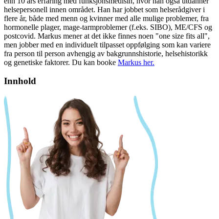
enn 10 års erfaring med funksjonsmedisin, hvor han også utdanner
helsepersonell innen området. Han har jobbet som helserådgiver i
flere år, både med menn og kvinner med alle mulige problemer, fra
hormonelle plager, mage-tarmproblemer (f.eks. SIBO), ME/CFS og
postcovid. Markus mener at det ikke finnes noen "one size fits all",
men jobber med en individuelt tilpasset oppfølging som kan variere
fra person til person avhengig av bakgrunnshistorie, helsehistorikk
og genetiske faktorer. Du kan booke
Markus her.
Innhold