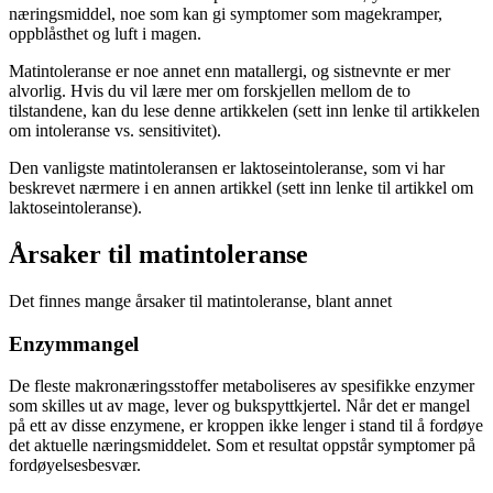
næringsmiddel, noe som kan gi symptomer som magekramper,
oppblåsthet og luft i magen.
Matintoleranse er noe annet enn matallergi, og sistnevnte er mer
alvorlig. Hvis du vil lære mer om forskjellen mellom de to
tilstandene, kan du lese denne artikkelen (sett inn lenke til artikkelen
om intoleranse vs. sensitivitet).
Den vanligste matintoleransen er laktoseintoleranse, som vi har
beskrevet nærmere i en annen artikkel (sett inn lenke til artikkel om
laktoseintoleranse).
Årsaker til matintoleranse
Det finnes mange årsaker til matintoleranse, blant annet
Enzymmangel
De fleste makronæringsstoffer metaboliseres av spesifikke enzymer
som skilles ut av mage, lever og bukspyttkjertel. Når det er mangel
på ett av disse enzymene, er kroppen ikke lenger i stand til å fordøye
det aktuelle næringsmiddelet. Som et resultat oppstår symptomer på
fordøyelsesbesvær.