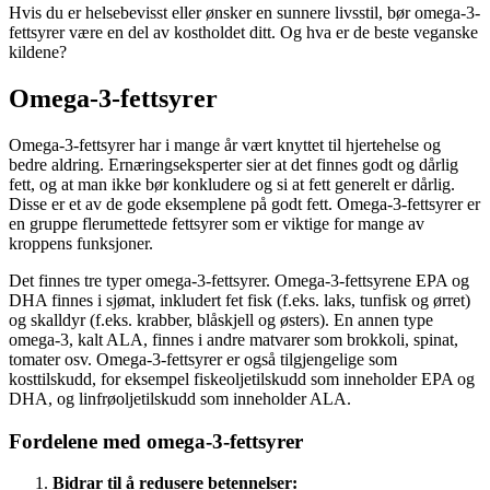
Hvis du er helsebevisst eller ønsker en sunnere livsstil, bør omega-3-
fettsyrer være en del av kostholdet ditt. Og hva er de beste veganske
kildene?
Omega-3-fettsyrer
Omega-3-fettsyrer har i mange år vært knyttet til hjertehelse og
bedre aldring. Ernæringseksperter sier at det finnes godt og dårlig
fett, og at man ikke bør konkludere og si at fett generelt er dårlig.
Disse er et av de gode eksemplene på godt fett. Omega-3-fettsyrer er
en gruppe flerumettede fettsyrer som er viktige for mange av
kroppens funksjoner.
Det finnes tre typer omega-3-fettsyrer. Omega-3-fettsyrene EPA og
DHA finnes i sjømat, inkludert fet fisk (f.eks. laks, tunfisk og ørret)
og skalldyr (f.eks. krabber, blåskjell og østers). En annen type
omega-3, kalt ALA, finnes i andre matvarer som brokkoli, spinat,
tomater osv. Omega-3-fettsyrer er også tilgjengelige som
kosttilskudd, for eksempel fiskeoljetilskudd som inneholder EPA og
DHA, og linfrøoljetilskudd som inneholder ALA.
Fordelene med omega-3-fettsyrer
Bidrar til å redusere betennelser: