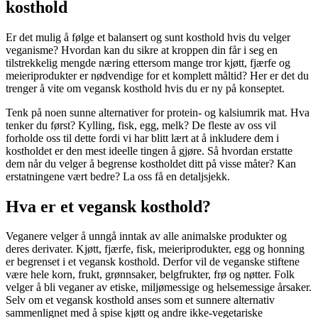
kosthold
Er det mulig å følge et balansert og sunt kosthold hvis du velger
veganisme? Hvordan kan du sikre at kroppen din får i seg en
tilstrekkelig mengde næring ettersom mange tror kjøtt, fjærfe og
meieriprodukter er nødvendige for et komplett måltid? Her er det du
trenger å vite om vegansk kosthold hvis du er ny på konseptet.
Tenk på noen sunne alternativer for protein- og kalsiumrik mat. Hva
tenker du først? Kylling, fisk, egg, melk? De fleste av oss vil
forholde oss til dette fordi vi har blitt lært at å inkludere dem i
kostholdet er den mest ideelle tingen å gjøre. Så hvordan erstatte
dem når du velger å begrense kostholdet ditt på visse måter? Kan
erstatningene vært bedre? La oss få en detaljsjekk.
Hva er et vegansk kosthold?
Veganere velger å unngå inntak av alle animalske produkter og
deres derivater. Kjøtt, fjærfe, fisk, meieriprodukter, egg og honning
er begrenset i et vegansk kosthold. Derfor vil de veganske stiftene
være hele korn, frukt, grønnsaker, belgfrukter, frø og nøtter. Folk
velger å bli veganer av etiske, miljømessige og helsemessige årsaker.
Selv om et vegansk kosthold anses som et sunnere alternativ
sammenlignet med å spise kjøtt og andre ikke-vegetariske