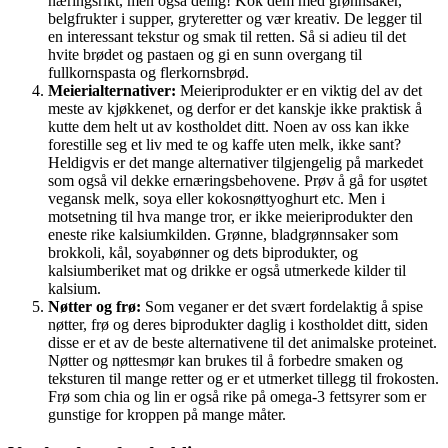
næringsrikt, men også deilig! Kok dem med grønnsaker,
belgfrukter i supper, gryteretter og vær kreativ. De legger til
en interessant tekstur og smak til retten. Så si adieu til det
hvite brødet og pastaen og gi en sunn overgang til
fullkornspasta og flerkornsbrød.
Meierialternativer:
Meieriprodukter er en viktig del av det
meste av kjøkkenet, og derfor er det kanskje ikke praktisk å
kutte dem helt ut av kostholdet ditt. Noen av oss kan ikke
forestille seg et liv med te og kaffe uten melk, ikke sant?
Heldigvis er det mange alternativer tilgjengelig på markedet
som også vil dekke ernæringsbehovene. Prøv å gå for usøtet
vegansk melk, soya eller kokosnøttyoghurt etc. Men i
motsetning til hva mange tror, ​​er ikke meieriprodukter den
eneste rike kalsiumkilden. Grønne, bladgrønnsaker som
brokkoli, kål, soyabønner og dets biprodukter, og
kalsiumberiket mat og drikke er også utmerkede kilder til
kalsium.
Nøtter og frø:
Som veganer er det svært fordelaktig å spise
nøtter, frø og deres biprodukter daglig i kostholdet ditt, siden
disse er et av de beste alternativene til det animalske proteinet.
Nøtter og nøttesmør kan brukes til å forbedre smaken og
teksturen til mange retter og er et utmerket tillegg til frokosten.
Frø som chia og lin er også rike på omega-3 fettsyrer som er
gunstige for kroppen på mange måter.