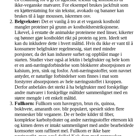
ikke-veganske matvarer. For eksempel brukes jackfruit som
en kjøtterstatning for sin tekstur, avokado og bananer kan
brukes til å lage moussen, iskremen osv.
Belgvekster:
Det er vanlig å tro at et vegansk kosthold
mangler proteiner på grunn av kostholdsrestriksjonene.
Likevel, å erstatte de animalske proteinene med linser, kikerter
og bønner gjør kostholdet rikt på protein og jern. Ideelt sett
kan du inkludere dette i hvert måltid. Hvis du ikke er vant til å
konsumere belgfrukter regelmessig, start med mindre
porsjoner, da det kan indusere surhet og oppblåst mage i
starten. Studier viser også at lektin i belgfrukter og hele korn
er en anti-næringsforbindelse som blokkerer absorpsjonen av
kalsium, jern, sink og fosfor. Anti-næringsstoffer, som navnet
antyder, er naturlige forbindelser som finnes i mat som
forstyrrer absorpsjonen av hele næringsstoffet i kroppen.
Derfor anbefales det sterkt å ha belgfrukter med forskjellige
andre matvarer i forskjellige måltider sammenlignet med en
større mengde i ett enkelt måltid.
Fullkorn:
Fullkorn som havregryn, brun ris, quinoa,
bokhvete, amaranth osv. blir populært, spesielt siden flere
mennesker blir veganere. De er bedre kilder til fiber,
komplekse karbohydrater og andre næringsstoffer ettersom kli
og kimen deres er intakt sammenlignet med andre bearbeidede
kornsorter som raffinert mel. Fullkorn er ikke bare