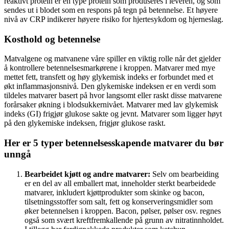
reaktivt protein er en type protein som produseres i leveren, og som
sendes ut i blodet som en respons på tegn på betennelse. Et høyere
nivå av CRP indikerer høyere risiko for hjertesykdom og hjerneslag.
Kosthold og betennelse
Matvalgene og matvanene våre spiller en viktig rolle når det gjelder
å kontrollere betennelsesmarkørene i kroppen. Matvarer med mye
mettet fett, transfett og høy glykemisk indeks er forbundet med et
økt inflammasjonsnivå. Den glykemiske indeksen er en verdi som
tildeles matvarer basert på hvor langsomt eller raskt disse matvarene
forårsaker økning i blodsukkernivået. Matvarer med lav glykemisk
indeks (GI) frigjør glukose sakte og jevnt. Matvarer som ligger høyt
på den glykemiske indeksen, frigjør glukose raskt.
Her er 5 typer betennelsesskapende matvarer du bør
unngå
Bearbeidet kjøtt og andre matvarer:
Selv om bearbeiding
er en del av all emballert mat, inneholder sterkt bearbeidede
matvarer, inkludert kjøttprodukter som skinke og bacon,
tilsetningsstoffer som salt, fett og konserveringsmidler som
øker betennelsen i kroppen. Bacon, pølser, pølser osv. regnes
også som svært kreftfremkallende på grunn av nitratinnholdet.