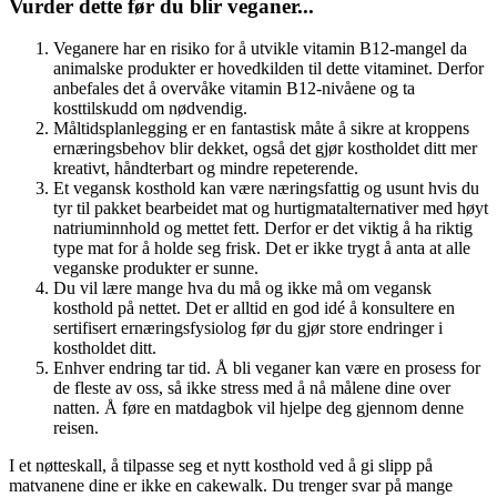
Vurder dette før du blir veganer...
Veganere har en risiko for å utvikle vitamin B12-mangel da
animalske produkter er hovedkilden til dette vitaminet. Derfor
anbefales det å overvåke vitamin B12-nivåene og ta
kosttilskudd om nødvendig.
Måltidsplanlegging er en fantastisk måte å sikre at kroppens
ernæringsbehov blir dekket, også det gjør kostholdet ditt mer
kreativt, håndterbart og mindre repeterende.
Et vegansk kosthold kan være næringsfattig og usunt hvis du
tyr til pakket bearbeidet mat og hurtigmatalternativer med høyt
natriuminnhold og mettet fett. Derfor er det viktig å ha riktig
type mat for å holde seg frisk. Det er ikke trygt å anta at alle
veganske produkter er sunne.
Du vil lære mange hva du må og ikke må om vegansk
kosthold på nettet. Det er alltid en god idé å konsultere en
sertifisert ernæringsfysiolog før du gjør store endringer i
kostholdet ditt.
Enhver endring tar tid. Å bli veganer kan være en prosess for
de fleste av oss, så ikke stress med å nå målene dine over
natten. Å føre en matdagbok vil hjelpe deg gjennom denne
reisen.
I et nøtteskall, å tilpasse seg et nytt kosthold ved å gi slipp på
matvanene dine er ikke en cakewalk. Du trenger svar på mange