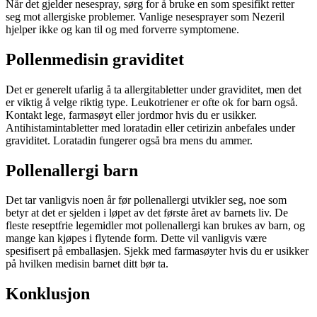
Når det gjelder nesespray, sørg for å bruke en som spesifikt retter
seg mot allergiske problemer. Vanlige nesesprayer som Nezeril
hjelper ikke og kan til og med forverre symptomene.
Pollenmedisin graviditet
Det er generelt ufarlig å ta allergitabletter under graviditet, men det
er viktig å velge riktig type. Leukotriener er ofte ok for barn også.
Kontakt lege, farmasøyt eller jordmor hvis du er usikker.
Antihistamintabletter med loratadin eller cetirizin anbefales under
graviditet. Loratadin fungerer også bra mens du ammer.
Pollenallergi barn
Det tar vanligvis noen år før pollenallergi utvikler seg, noe som
betyr at det er sjelden i løpet av det første året av barnets liv. De
fleste reseptfrie legemidler mot pollenallergi kan brukes av barn, og
mange kan kjøpes i flytende form. Dette vil vanligvis være
spesifisert på emballasjen. Sjekk med farmasøyter hvis du er usikker
på hvilken medisin barnet ditt bør ta.
Konklusjon