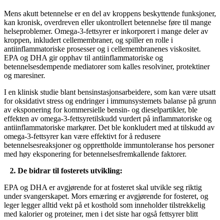
Mens akutt betennelse er en del av kroppens beskyttende funksjoner,
kan kronisk, overdreven eller ukontrollert betennelse føre til mange
helseproblemer. Omega-3-fettsyrer er inkorporert i mange deler av
kroppen, inkludert cellemembraner, og spiller en rolle i
antiinflammatoriske prosesser og i cellemembranenes viskositet.
EPA og DHA gir opphav til antiinflammatoriske og
betennelsesdempende mediatorer som kalles resolviner, protektiner
og maresiner.
I en klinisk studie blant bensinstasjonsarbeidere, som kan være utsatt
for oksidativt stress og endringer i immunsystemets balanse på grunn
av eksponering for kommersielle bensin- og dieselpartikler, ble
effekten av omega-3-fettsyretilskudd vurdert på inflammatoriske og
antiinflammatoriske markører. Det ble konkludert med at tilskudd av
omega-3-fettsyrer kan være effektivt for å redusere
betennelsesreaksjoner og opprettholde immuntoleranse hos personer
med høy eksponering for betennelsesfremkallende faktorer.
2. De bidrar til fosterets utvikling:
EPA og DHA er avgjørende for at fosteret skal utvikle seg riktig
under svangerskapet. Mors ernæring er avgjørende for fosteret, og
leger legger alltid vekt på et kosthold som inneholder tilstrekkelig
med kalorier og proteiner, men i det siste har også fettsyrer blitt