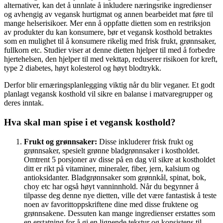
alternativer, kan det å unnlate å inkludere næringsrike ingredienser
og avhengig av vegansk hurtigmat og annen bearbeidet mat føre til
mange helserisikoer. Mer enn å oppfatte dietten som en restriksjon
av produkter du kan konsumere, bør et vegansk kosthold betraktes
som en mulighet til å konsumere rikelig med frisk frukt, grønnsaker,
fullkorn etc. Studier viser at denne dietten hjelper til med å forbedre
hjertehelsen, den hjelper til med vekttap, reduserer risikoen for kreft,
type 2 diabetes, høyt kolesterol og høyt blodtrykk.
Derfor blir ernæringsplanlegging viktig når du blir veganer. Et godt
planlagt vegansk kosthold vil sikre en balanse i matvaregrupper og
deres inntak.
Hva skal man spise i et vegansk kosthold?
Frukt og grønnsaker:
Disse inkluderer frisk frukt og
grønnsaker, spesielt grønne bladgrønnsaker i kostholdet.
Omtrent 5 porsjoner av disse på en dag vil sikre at kostholdet
ditt er rikt på vitaminer, mineraler, fiber, jern, kalsium og
antioksidanter. Bladgrønnsaker som grønnkål, spinat, bok,
choy etc har også høyt vanninnhold. Når du begynner å
tilpasse deg denne nye dietten, ville det være fantastisk å teste
noen av favorittoppskriftene dine med disse fruktene og
grønnsakene. Dessuten kan mange ingredienser erstattes som
en erstatning for å gi en lignende tekstur og konsistens til