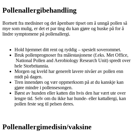
Pollenallergibehandling
Bortsett fra medisiner og det åpenbare tipset om å unngå pollen så
mye som mulig, er det et par ting du kan gjøre og huske på for å
lindre symptomene på pollenallergi.
Hold hjemmet ditt rent og ryddig – spesielt soverommet.
Bruk pollenprognoser fra målestasjonene (f.eks. Met Office,
National Pollen and Aerobiology Research Unit) spredt over
hele Storbritannia.
Morgen og kveld har generelt lavere nivåer av pollen enn
midt på dagen.
Tren innendørs og vær oppmerksom på at du kanskje kan
gjøre mindre i pollensesongen.
Børst av hunden eller katten din hvis den har vært ute over
lengre tid. Selv om du ikke har hunde- eller kattallergi, kan
pollen feste seg til pelsen deres.
Pollenallergimedisin/vaksine