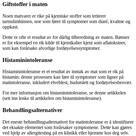
Giftstoffer i maten
Noen matvarer er rike på kjemiske stoffer som irriterer
tarmslimhinnen, noe som fører til symptomer som diaré, kvalme og
oppkast.
Dette er ofte et resultat av for dårlig tilberedning av maten. Bønner
er for eksempel en rik kilde til kjemikalier kjent som aflatoksiner,
som kan forårsake alvorlige fordøyelsessymptomer.
Histaminintoleranse
Histaminintoleranse er et resultat av inntak av mat som er rik på
histamin; denne prosessen kan føre til symptomer som ligner på
matintoleranse, inkludert elveblest, hudutslett og fordøyelsesbesvær.
For mer informasjon om histaminintoleranse, se denne artikkelen
(sett inn lenke til artikkelen om histaminintoleranse).
Behandlingsalternativer
Det eneste behandlingsalternativet for matintoleranse er å identifisere
det eksakte elementet som forårsaker symptomene. Dette kan gjøres
ved hjelp av allergitesting på en klinikk eller hjemme hos deg selv.